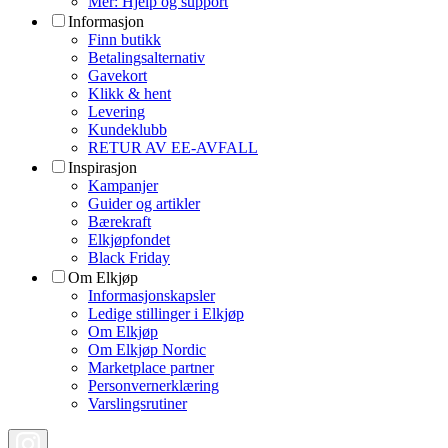
Mer: Hjelp og support
Informasjon
Finn butikk
Betalingsalternativ
Gavekort
Klikk & hent
Levering
Kundeklubb
RETUR AV EE-AVFALL
Inspirasjon
Kampanjer
Guider og artikler
Bærekraft
Elkjøpfondet
Black Friday
Om Elkjøp
Informasjonskapsler
Ledige stillinger i Elkjøp
Om Elkjøp
Om Elkjøp Nordic
Marketplace partner
Personvernerklæring
Varslingsrutiner