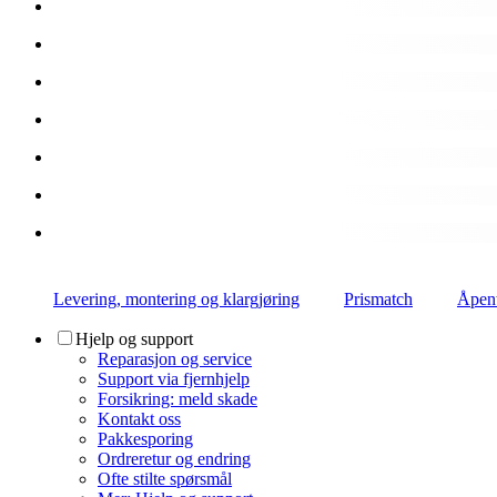
Levering, montering og klargjøring
Prismatch
Åpent
Hjelp og support
Reparasjon og service
Support via fjernhjelp
Forsikring: meld skade
Kontakt oss
Pakkesporing
Ordreretur og endring
Ofte stilte spørsmål