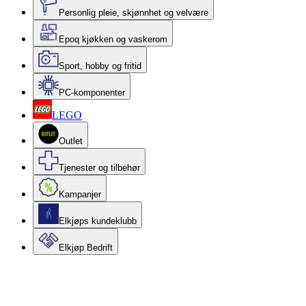
Personlig pleie, skjønnhet og velvære
Epoq kjøkken og vaskerom
Sport, hobby og fritid
PC-komponenter
LEGO
Outlet
Tjenester og tilbehør
Kampanjer
Elkjøps kundeklubb
Elkjøp Bedrift