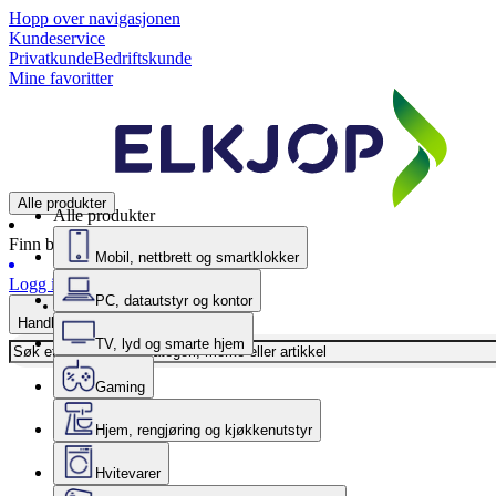
Hopp over navigasjonen
Kundeservice
Privatkunde
Bedriftskunde
Mine favoritter
Alle produkter
Alle produkter
Finn butikk
Mobil, nettbrett og smartklokker
Logg inn
PC, datautstyr og kontor
Handlekurv
TV, lyd og smarte hjem
Gaming
Hjem, rengjøring og kjøkkenutstyr
Hvitevarer