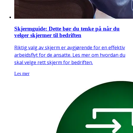
Skjermguide: Dette bør du tenke på når du
velger skjermer til bedriften
Riktig valg av skjerm er avgjørende for en effektiv
arbeidsflyt for de ansatte. Les mer om hvordan du
skal velge rett skjerm for bedriften.
Les mer