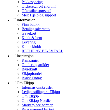
Pakkesporing
Ordreretur og endring
Ofte stilte spørsmål
Mer: Hjelp og support
Informasjon
Finn butikk
Betalingsalternativ
Gavekort
Klikk & hent
Levering
Kundeklubb
RETUR AV EE-AVFALL
Inspirasjon
Kampanjer
Guider og artikler
Bærekraft
Elkjøpfondet
Black Friday
Om Elkjøp
Informasjonskapsler
Ledige stillinger i Elkjøp
Om Elkjøp
Om Elkjøp Nordic
Marketplace partner
Personvernerklæring