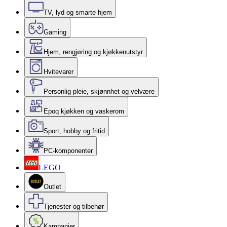
TV, lyd og smarte hjem
Gaming
Hjem, rengjøring og kjøkkenutstyr
Hvitevarer
Personlig pleie, skjønnhet og velvære
Epoq kjøkken og vaskerom
Sport, hobby og fritid
PC-komponenter
LEGO
Outlet
Tjenester og tilbehør
Kampanjer