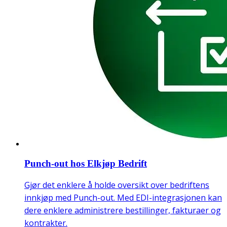
Punch-out hos Elkjøp Bedrift
Gjør det enklere å holde oversikt over bedriftens
innkjøp med Punch-out. Med EDI-integrasjonen kan
dere enklere administrere bestillinger, fakturaer og
kontrakter.