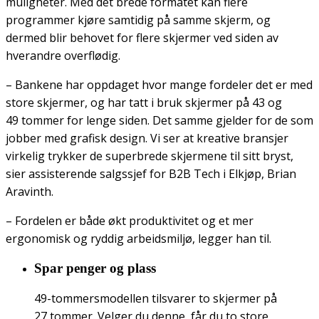
muligheter. Med det brede formatet kan flere
programmer kjøre samtidig på samme skjerm, og
dermed blir behovet for flere skjermer ved siden av
hverandre overflødig.
– Bankene har oppdaget hvor mange fordeler det er med
store skjermer, og har tatt i bruk skjermer på 43 og
49 tommer for lenge siden. Det samme gjelder for de som
jobber med grafisk design. Vi ser at kreative bransjer
virkelig trykker de superbrede skjermene til sitt bryst,
sier assisterende salgssjef for B2B Tech i Elkjøp, Brian
Aravinth.
– Fordelen er både økt produktivitet og et mer
ergonomisk og ryddig arbeidsmiljø, legger han til.
Spar penger og plass
49-tommersmodellen tilsvarer to skjermer på
27 tommer. Velger du denne, får du to store