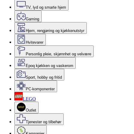
TV, lyd og smarte hjem
Gaming
Hjem, rengjøring og kjøkkenutstyr
Hvitevarer
Personlig pleie, skjønnhet og velvære
Epoq kjøkken og vaskerom
Sport, hobby og fritid
PC-komponenter
LEGO
Outlet
Tjenester og tilbehør
Kampanjer