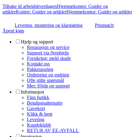
Tilbake til arbeidshverdagen
Hjemmekontor: Guider og
artikler
Kontor: Guider og artikler
Hjemmekontor: Guider og artikler
Levering, montering og klargjøring
Prismatch
Åpent kjøp
Hjelp og support
Reparasjon og service
Support via fjernhjelp
Forsikring: meld skade
Kontakt oss
Pakkesporing
Ordreretur og endring
Ofte stilte spørsmål
Mer: Hjelp og support
Informasjon
Finn butikk
Betalingsalternativ
Gavekort
Klikk & hent
Levering
Kundeklubb
RETUR AV EE-AVFALL
Inspirasjon