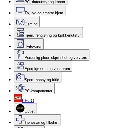
PC, datautstyr og kontor
TV, lyd og smarte hjem
Gaming
Hjem, rengjøring og kjøkkenutstyr
Hvitevarer
Personlig pleie, skjønnhet og velvære
Epoq kjøkken og vaskerom
Sport, hobby og fritid
PC-komponenter
LEGO
Outlet
Tjenester og tilbehør