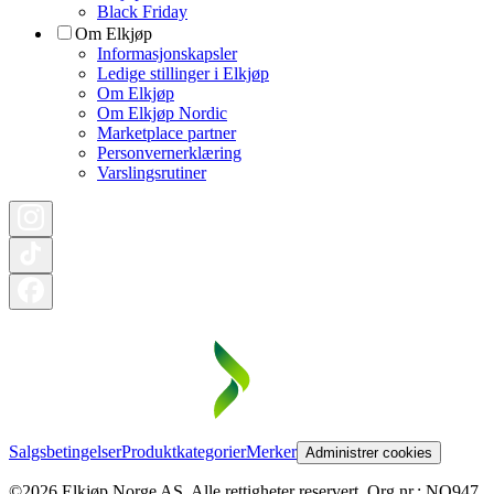
Black Friday
Om Elkjøp
Informasjonskapsler
Ledige stillinger i Elkjøp
Om Elkjøp
Om Elkjøp Nordic
Marketplace partner
Personvernerklæring
Varslingsrutiner
Salgsbetingelser
Produktkategorier
Merker
Administrer cookies
©2026 Elkjøp Norge AS. Alle rettigheter reservert. Org nr.: NO947