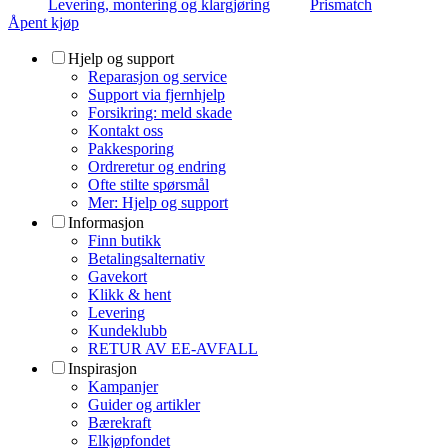
Levering, montering og klargjøring
Prismatch
Åpent kjøp
Hjelp og support
Reparasjon og service
Support via fjernhjelp
Forsikring: meld skade
Kontakt oss
Pakkesporing
Ordreretur og endring
Ofte stilte spørsmål
Mer: Hjelp og support
Informasjon
Finn butikk
Betalingsalternativ
Gavekort
Klikk & hent
Levering
Kundeklubb
RETUR AV EE-AVFALL
Inspirasjon
Kampanjer
Guider og artikler
Bærekraft
Elkjøpfondet