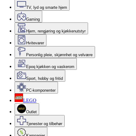
TV, lyd og smarte hjem
Gaming
Hjem, rengjøring og kjøkkenutstyr
Hvitevarer
Personlig pleie, skjønnhet og velvære
Epoq kjøkken og vaskerom
Sport, hobby og fritid
PC-komponenter
LEGO
Outlet
Tjenester og tilbehør
Kampanjer