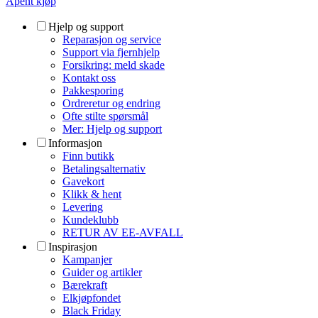
Åpent kjøp
Hjelp og support
Reparasjon og service
Support via fjernhjelp
Forsikring: meld skade
Kontakt oss
Pakkesporing
Ordreretur og endring
Ofte stilte spørsmål
Mer: Hjelp og support
Informasjon
Finn butikk
Betalingsalternativ
Gavekort
Klikk & hent
Levering
Kundeklubb
RETUR AV EE-AVFALL
Inspirasjon
Kampanjer
Guider og artikler
Bærekraft
Elkjøpfondet
Black Friday