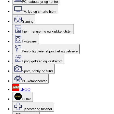
PC, datautstyr og kontor
TV, lyd og smarte hjem
Gaming
Hjem, rengjøring og kjøkkenutstyr
Hvitevarer
Personlig pleie, skjønnhet og velvære
Epoq kjøkken og vaskerom
Sport, hobby og fritid
PC-komponenter
LEGO
Outlet
Tjenester og tilbehør