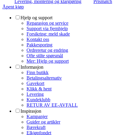
Levering, montering og klargjøring
Prismatch
Åpent kjøp
Hjelp og support
Reparasjon og service
Support via fjernhjelp
Forsikring: meld skade
Kontakt oss
Pakkesporing
Ordreretur og endring
Ofte stilte spørsmål
Mer: Hjelp og support
Informasjon
Finn butikk
Betalingsalternativ
Gavekort
Klikk & hent
Levering
Kundeklubb
RETUR AV EE-AVFALL
Inspirasjon
Kampanjer
Guider og artikler
Bærekraft
Elkjøpfondet