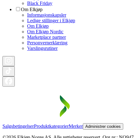
Black Friday
Om Elkjøp
Informasjonskapsler
Ledige stillinger i Elkjøp
Om Elkjøp
Om Elkjøp Nordic
Marketplace partner
Personvernerklæring
Varslingsrutiner
Salgsbetingelser
Produktkategorier
Merker
Administrer cookies
©2026 Elkjøp Norge AS. Alle rettigheter reservert. Org nr.: NO947