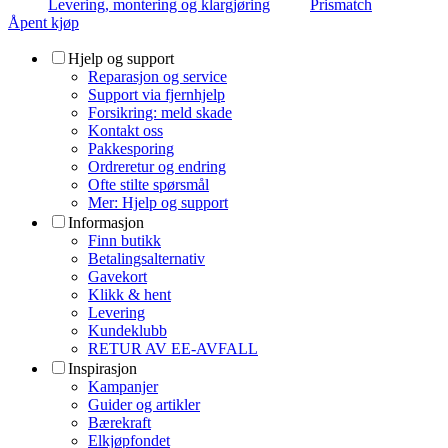
Levering, montering og klargjøring
Prismatch
Åpent kjøp
Hjelp og support
Reparasjon og service
Support via fjernhjelp
Forsikring: meld skade
Kontakt oss
Pakkesporing
Ordreretur og endring
Ofte stilte spørsmål
Mer: Hjelp og support
Informasjon
Finn butikk
Betalingsalternativ
Gavekort
Klikk & hent
Levering
Kundeklubb
RETUR AV EE-AVFALL
Inspirasjon
Kampanjer
Guider og artikler
Bærekraft
Elkjøpfondet