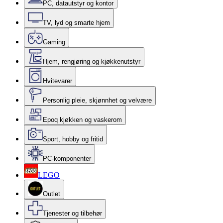
PC, datautstyr og kontor
TV, lyd og smarte hjem
Gaming
Hjem, rengjøring og kjøkkenutstyr
Hvitevarer
Personlig pleie, skjønnhet og velvære
Epoq kjøkken og vaskerom
Sport, hobby og fritid
PC-komponenter
LEGO
Outlet
Tjenester og tilbehør