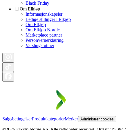
Black Friday
Om Elkjøp
Informasjonskapsler
Ledige stillinger i Elkjøp
Om Elkjøp
Om Elkjøp Nordic
Marketplace partner
Personvernerklæring
Varslingsrutiner
Salgsbetingelser
Produktkategorier
Merker
Administrer cookies
©2026 Elkjøp Norge AS. Alle rettigheter reservert. Org nr.: NO947