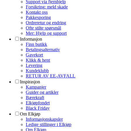
Support via fjernhjelp
Forsikring: meld skade
Kontakt oss
Pakkesporing
Ordreretur og endring
Ofte stilte spørsmål
Mer: Hjelp og support
Informasjon
Finn butikk
Betalingsalternativ
Gavekort
Klikk & hent
Levering
Kundeklubb
RETUR AV EE-AVFALL
Inspirasjon
Kampanjer
Guider og artikler
Bærekraft
Elkjøpfondet
Black Friday
Om Elkjøp
Informasjonskapsler
Ledige stillinger i Elkjøp
Om Elkjøp