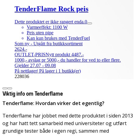
TenderFlame Rock peis
Dette produktet er ikke rangert enda.
0
Varmeeffekt: 1100 W
Peis uten pipe
Kan kun brukes med TenderFuel
Som ny - Utgått fra butikksortiment
2624.-
OUTLET-PRIS
Nytt produkt 4487.-
1000,- avslag pr 5000,- du handler for ved to eller flere.
Gjelder 27.07 - 09.08
På nettlager
| På lager i 1 butikk(er)
228036
Viktig info om Tenderflame
Tenderflame: Hvordan virker det egentlig?
Tenderflame har jobbet med dette produktet i siden 2013
og har hatt tett samarbeid med universiteter og utført
grundige tester både i egen regi, sammen med