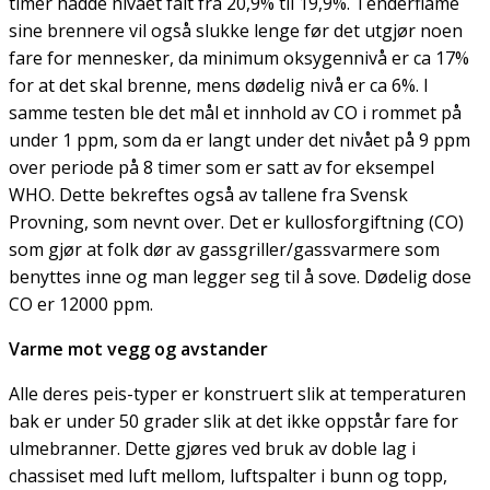
timer hadde nivået falt fra 20,9% til 19,9%. Tenderflame
sine brennere vil også slukke lenge før det utgjør noen
fare for mennesker, da minimum oksygennivå er ca 17%
for at det skal brenne, mens dødelig nivå er ca 6%. I
samme testen ble det mål et innhold av CO i rommet på
under 1 ppm, som da er langt under det nivået på 9 ppm
over periode på 8 timer som er satt av for eksempel
WHO. Dette bekreftes også av tallene fra Svensk
Provning, som nevnt over. Det er kullosforgiftning (CO)
som gjør at folk dør av gassgriller/gassvarmere som
benyttes inne og man legger seg til å sove. Dødelig dose
CO er 12000 ppm.
Varme mot vegg og avstander
Alle deres peis-typer er konstruert slik at temperaturen
bak er under 50 grader slik at det ikke oppstår fare for
ulmebranner. Dette gjøres ved bruk av doble lag i
chassiset med luft mellom, luftspalter i bunn og topp,