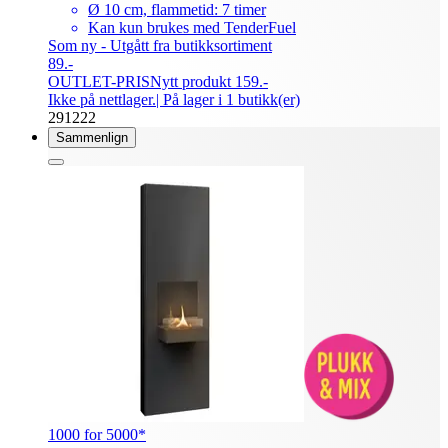
Ø 10 cm, flammetid: 7 timer
Kan kun brukes med TenderFuel
Som ny - Utgått fra butikksortiment
89.-
OUTLET-PRIS
Nytt produkt 159.-
Ikke på nettlager.
| På lager i 1 butikk(er)
291222
Sammenlign
1000 for 5000*