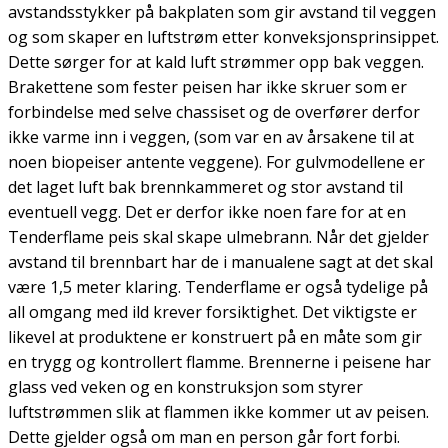
avstandsstykker på bakplaten som gir avstand til veggen
og som skaper en luftstrøm etter konveksjonsprinsippet.
Dette sørger for at kald luft strømmer opp bak veggen.
Brakettene som fester peisen har ikke skruer som er
forbindelse med selve chassiset og de overfører derfor
ikke varme inn i veggen, (som var en av årsakene til at
noen biopeiser antente veggene). For gulvmodellene er
det laget luft bak brennkammeret og stor avstand til
eventuell vegg. Det er derfor ikke noen fare for at en
Tenderflame peis skal skape ulmebrann. Når det gjelder
avstand til brennbart har de i manualene sagt at det skal
være 1,5 meter klaring. Tenderflame er også tydelige på
all omgang med ild krever forsiktighet. Det viktigste er
likevel at produktene er konstruert på en måte som gir
en trygg og kontrollert flamme. Brennerne i peisene har
glass ved veken og en konstruksjon som styrer
luftstrømmen slik at flammen ikke kommer ut av peisen.
Dette gjelder også om man en person går fort forbi.