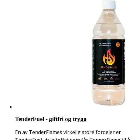
TenderFuel - giftfri og trygg
En av TenderFlames virkelig store fordeler er
TenderFuel, drivstoffet som får TenderFlame til å