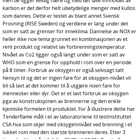
men de ligger veldig nære og med det lave innholdet av
karbon er det derfor helt ubetydelige menger med kullos
som dannes. Dette er testet av blant annet Svensk
Provning (RISE Sweden) og verdiene er lang under det
som er satt av grenser for inneklima. Dannelse av NOX er
heller ikke noe tema grunnet en kombinasjonen av et
rent produkt og relativt lav forbrenningstemperatur.
Nivået av Co2 ligger også langt under som er satt av
WHO som en grense for opphold i rom over en periode
på 8 timer. Forbruk av oksygen er også selvsagt tatt
hensyn til og det er ingen fare for at oksygen-nivået vil
bli så lavt at det kommer til å utgjøre noen fare for
mennesker eller dyr. Det er et lavt forbruk av oksygen
pga av konstruksjonen av brennerne og den enkle
kjemiske formelen til produktet. For å illustrere dette har
Tenderflame målt i et av laboratoriene til testinstituttet
CSA hva som skjer med oksygennivået ved brenning i et
lukket rom med den største brenneren deres. Etter 3