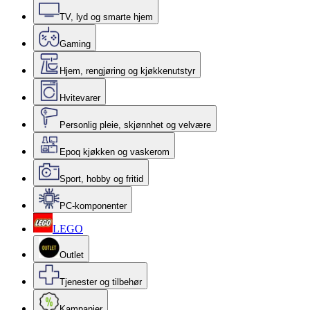
TV, lyd og smarte hjem
Gaming
Hjem, rengjøring og kjøkkenutstyr
Hvitevarer
Personlig pleie, skjønnhet og velvære
Epoq kjøkken og vaskerom
Sport, hobby og fritid
PC-komponenter
LEGO
Outlet
Tjenester og tilbehør
Kampanjer