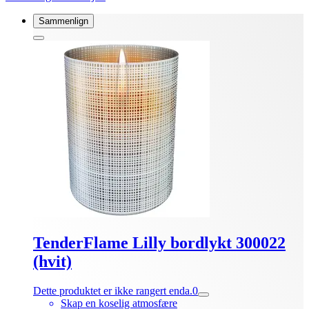
Sammenlign
TenderFlame Lilly bordlykt 300022
(hvit)
Dette produktet er ikke rangert enda.
0
Skap en koselig atmosfære