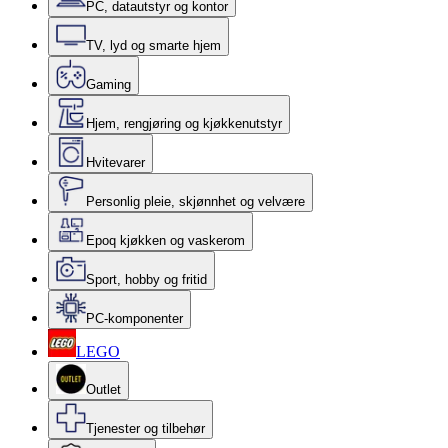
PC, datautstyr og kontor
TV, lyd og smarte hjem
Gaming
Hjem, rengjøring og kjøkkenutstyr
Hvitevarer
Personlig pleie, skjønnhet og velvære
Epoq kjøkken og vaskerom
Sport, hobby og fritid
PC-komponenter
LEGO
Outlet
Tjenester og tilbehør