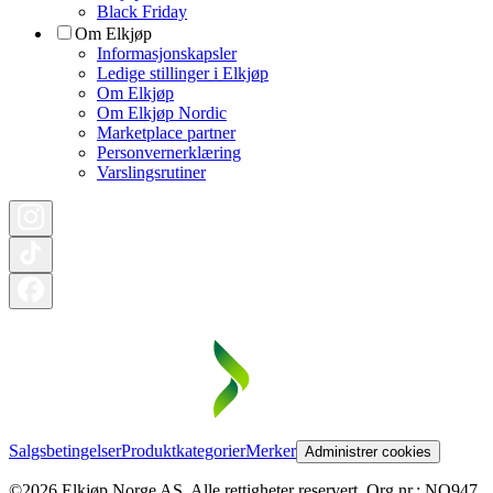
Black Friday
Om Elkjøp
Informasjonskapsler
Ledige stillinger i Elkjøp
Om Elkjøp
Om Elkjøp Nordic
Marketplace partner
Personvernerklæring
Varslingsrutiner
Salgsbetingelser
Produktkategorier
Merker
Administrer cookies
©2026 Elkjøp Norge AS. Alle rettigheter reservert. Org nr.: NO947