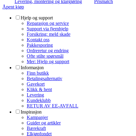
Levering, montering og klargjøring
Prismatch
Åpent kjøp
Hjelp og support
Reparasjon og service
Support via fjernhjelp
Forsikring: meld skade
Kontakt oss
Pakkesporing
Ordreretur og endring
Ofte stilte spørsmål
Mer: Hjelp og support
Informasjon
Finn butikk
Betalingsalternativ
Gavekort
Klikk & hent
Levering
Kundeklubb
RETUR AV EE-AVFALL
Inspirasjon
Kampanjer
Guider og artikler
Bærekraft
Elkjøpfondet