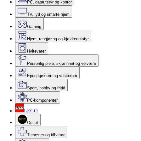
PC, datautstyr og kontor
TV, lyd og smarte hjem
Gaming
Hjem, rengjøring og kjøkkenutstyr
Hvitevarer
Personlig pleie, skjønnhet og velvære
Epoq kjøkken og vaskerom
Sport, hobby og fritid
PC-komponenter
LEGO
Outlet
Tjenester og tilbehør