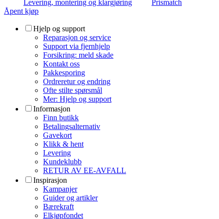
Levering, montering og klargjøring
Prismatch
Åpent kjøp
Hjelp og support
Reparasjon og service
Support via fjernhjelp
Forsikring: meld skade
Kontakt oss
Pakkesporing
Ordreretur og endring
Ofte stilte spørsmål
Mer: Hjelp og support
Informasjon
Finn butikk
Betalingsalternativ
Gavekort
Klikk & hent
Levering
Kundeklubb
RETUR AV EE-AVFALL
Inspirasjon
Kampanjer
Guider og artikler
Bærekraft
Elkjøpfondet