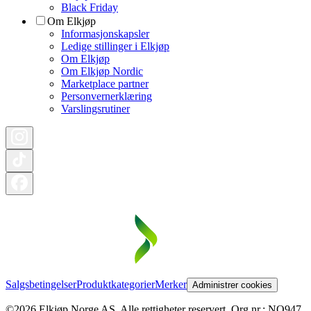
Black Friday
Om Elkjøp
Informasjonskapsler
Ledige stillinger i Elkjøp
Om Elkjøp
Om Elkjøp Nordic
Marketplace partner
Personvernerklæring
Varslingsrutiner
Salgsbetingelser
Produktkategorier
Merker
Administrer cookies
©2026 Elkjøp Norge AS. Alle rettigheter reservert. Org nr.: NO947