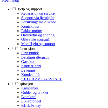
Åpent kjøp
Hjelp og support
Reparasjon og service
Support via fjernhjelp
Forsikring: meld skade
Kontakt oss
Pakkesporing
Ordreretur og endring
Ofte stilte spørsmål
Mer: Hjelp og support
Informasjon
Finn butikk
Betalingsalternativ
Gavekort
Klikk & hent
Levering
Kundeklubb
RETUR AV EE-AVFALL
Inspirasjon
Kampanjer
Guider og artikler
Bærekraft
Elkjøpfondet
Black Friday