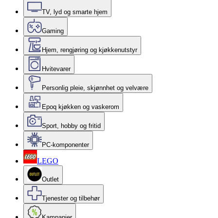
TV, lyd og smarte hjem
Gaming
Hjem, rengjøring og kjøkkenutstyr
Hvitevarer
Personlig pleie, skjønnhet og velvære
Epoq kjøkken og vaskerom
Sport, hobby og fritid
PC-komponenter
LEGO
Outlet
Tjenester og tilbehør
Kampanjer