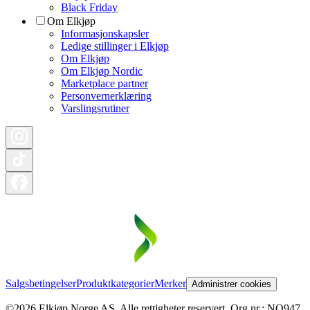
Black Friday
Om Elkjøp
Informasjonskapsler
Ledige stillinger i Elkjøp
Om Elkjøp
Om Elkjøp Nordic
Marketplace partner
Personvernerklæring
Varslingsrutiner
Salgsbetingelser
Produktkategorier
Merker
Administrer cookies
©2026 Elkjøp Norge AS. Alle rettigheter reservert. Org nr.: NO947