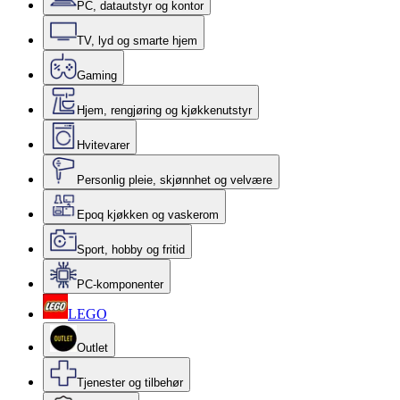
PC, datautstyr og kontor
TV, lyd og smarte hjem
Gaming
Hjem, rengjøring og kjøkkenutstyr
Hvitevarer
Personlig pleie, skjønnhet og velvære
Epoq kjøkken og vaskerom
Sport, hobby og fritid
PC-komponenter
LEGO
Outlet
Tjenester og tilbehør