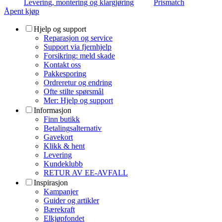
Levering, montering og klargjøring
Prismatch
Åpent kjøp
Hjelp og support
Reparasjon og service
Support via fjernhjelp
Forsikring: meld skade
Kontakt oss
Pakkesporing
Ordreretur og endring
Ofte stilte spørsmål
Mer: Hjelp og support
Informasjon
Finn butikk
Betalingsalternativ
Gavekort
Klikk & hent
Levering
Kundeklubb
RETUR AV EE-AVFALL
Inspirasjon
Kampanjer
Guider og artikler
Bærekraft
Elkjøpfondet