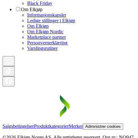
Black Friday
Om Elkjøp
Informasjonskapsler
Ledige stillinger i Elkjøp
Om Elkjøp
Om Elkjøp Nordic
Marketplace partner
Personvernerklæring
Varslingsrutiner
Salgsbetingelser
Produktkategorier
Merker
Administrer cookies
©2026 Elkjøp Norge AS. Alle rettigheter reservert. Org nr.: NO947