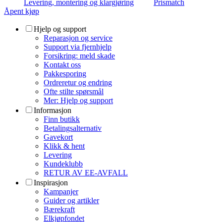
Levering, montering og klargjøring
Prismatch
Åpent kjøp
Hjelp og support
Reparasjon og service
Support via fjernhjelp
Forsikring: meld skade
Kontakt oss
Pakkesporing
Ordreretur og endring
Ofte stilte spørsmål
Mer: Hjelp og support
Informasjon
Finn butikk
Betalingsalternativ
Gavekort
Klikk & hent
Levering
Kundeklubb
RETUR AV EE-AVFALL
Inspirasjon
Kampanjer
Guider og artikler
Bærekraft
Elkjøpfondet