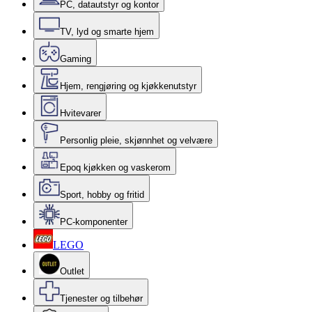
PC, datautstyr og kontor
TV, lyd og smarte hjem
Gaming
Hjem, rengjøring og kjøkkenutstyr
Hvitevarer
Personlig pleie, skjønnhet og velvære
Epoq kjøkken og vaskerom
Sport, hobby og fritid
PC-komponenter
LEGO
Outlet
Tjenester og tilbehør