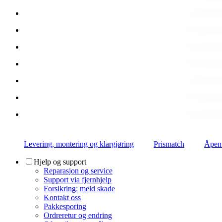
Levering, montering og klargjøring
Prismatch
Åpent
Hjelp og support
Reparasjon og service
Support via fjernhjelp
Forsikring: meld skade
Kontakt oss
Pakkesporing
Ordreretur og endring