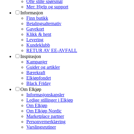
Ofte stilte spørsmål
Mer: Hjelp og support
Informasjon
Finn butikk
Betalingsalternativ
Gavekort
Klikk & hent
Levering
Kundeklubb
RETUR AV EE-AVFALL
Inspirasjon
Kampanjer
Guider og artikler
Bærekraft
Elkjøpfondet
Black Friday
Om Elkjøp
Informasjonskapsler
Ledige stillinger i Elkjøp
Om Elkjøp
Om Elkjøp Nordic
Marketplace partner
Personvernerklæring
Varslingsrutiner