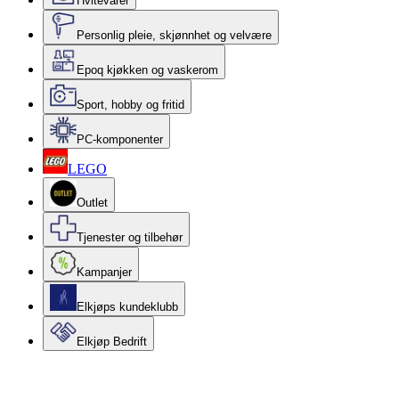
Hvitevarer
Personlig pleie, skjønnhet og velvære
Epoq kjøkken og vaskerom
Sport, hobby og fritid
PC-komponenter
LEGO
Outlet
Tjenester og tilbehør
Kampanjer
Elkjøps kundeklubb
Elkjøp Bedrift