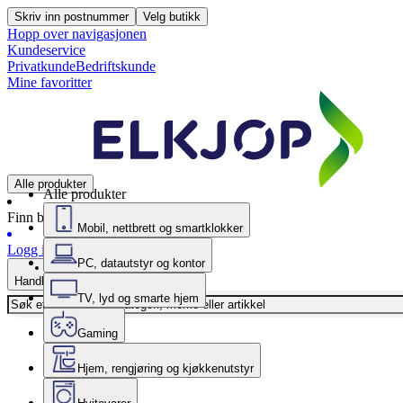
Skriv inn postnummer
Velg butikk
Hopp over navigasjonen
Kundeservice
Privatkunde
Bedriftskunde
Mine favoritter
Alle produkter
Alle produkter
Finn butikk
Mobil, nettbrett og smartklokker
Logg inn
PC, datautstyr og kontor
Handlekurv
TV, lyd og smarte hjem
Gaming
Hjem, rengjøring og kjøkkenutstyr