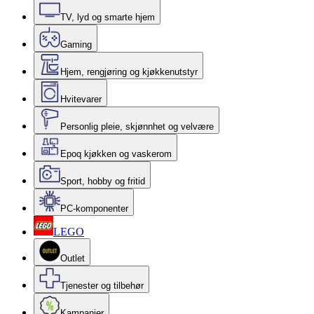
TV, lyd og smarte hjem
Gaming
Hjem, rengjøring og kjøkkenutstyr
Hvitevarer
Personlig pleie, skjønnhet og velvære
Epoq kjøkken og vaskerom
Sport, hobby og fritid
PC-komponenter
LEGO
Outlet
Tjenester og tilbehør
Kampanjer