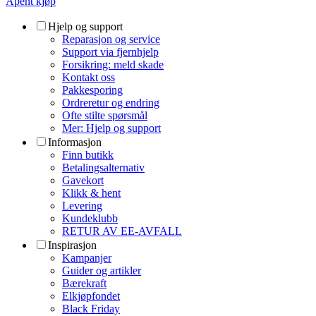
Åpent kjøp
Hjelp og support
Reparasjon og service
Support via fjernhjelp
Forsikring: meld skade
Kontakt oss
Pakkesporing
Ordreretur og endring
Ofte stilte spørsmål
Mer: Hjelp og support
Informasjon
Finn butikk
Betalingsalternativ
Gavekort
Klikk & hent
Levering
Kundeklubb
RETUR AV EE-AVFALL
Inspirasjon
Kampanjer
Guider og artikler
Bærekraft
Elkjøpfondet
Black Friday