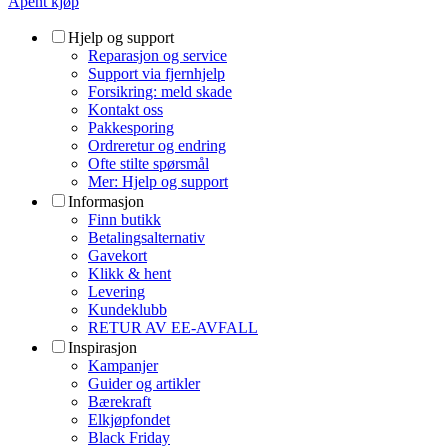
Åpent kjøp
Hjelp og support
Reparasjon og service
Support via fjernhjelp
Forsikring: meld skade
Kontakt oss
Pakkesporing
Ordreretur og endring
Ofte stilte spørsmål
Mer: Hjelp og support
Informasjon
Finn butikk
Betalingsalternativ
Gavekort
Klikk & hent
Levering
Kundeklubb
RETUR AV EE-AVFALL
Inspirasjon
Kampanjer
Guider og artikler
Bærekraft
Elkjøpfondet
Black Friday