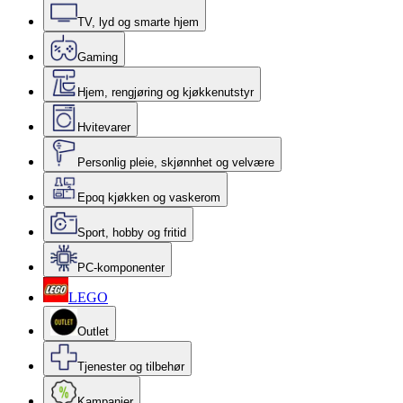
TV, lyd og smarte hjem
Gaming
Hjem, rengjøring og kjøkkenutstyr
Hvitevarer
Personlig pleie, skjønnhet og velvære
Epoq kjøkken og vaskerom
Sport, hobby og fritid
PC-komponenter
LEGO
Outlet
Tjenester og tilbehør
Kampanjer