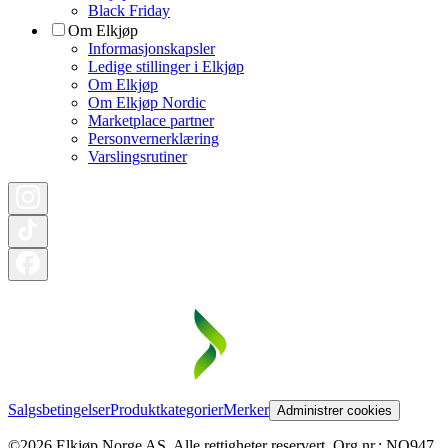
Black Friday
Om Elkjøp
Informasjonskapsler
Ledige stillinger i Elkjøp
Om Elkjøp
Om Elkjøp Nordic
Marketplace partner
Personvernerklæring
Varslingsrutiner
Salgsbetingelser
Produktkategorier
Merker
Administrer cookies
©2026 Elkjøp Norge AS. Alle rettigheter reservert. Org nr.: NO947