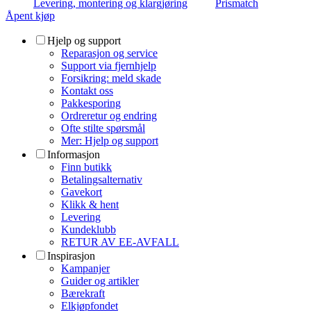
Levering, montering og klargjøring
Prismatch
Åpent kjøp
Hjelp og support
Reparasjon og service
Support via fjernhjelp
Forsikring: meld skade
Kontakt oss
Pakkesporing
Ordreretur og endring
Ofte stilte spørsmål
Mer: Hjelp og support
Informasjon
Finn butikk
Betalingsalternativ
Gavekort
Klikk & hent
Levering
Kundeklubb
RETUR AV EE-AVFALL
Inspirasjon
Kampanjer
Guider og artikler
Bærekraft
Elkjøpfondet