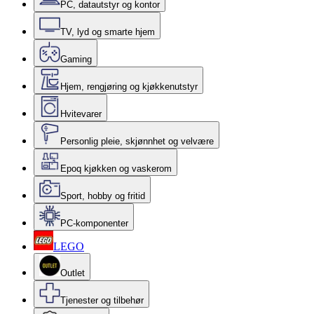
PC, datautstyr og kontor
TV, lyd og smarte hjem
Gaming
Hjem, rengjøring og kjøkkenutstyr
Hvitevarer
Personlig pleie, skjønnhet og velvære
Epoq kjøkken og vaskerom
Sport, hobby og fritid
PC-komponenter
LEGO
Outlet
Tjenester og tilbehør