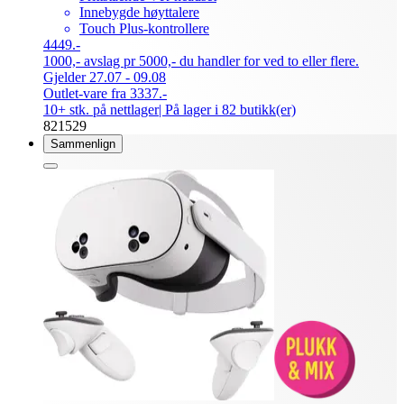
Innebygde høyttalere
Touch Plus-kontrollere
4449.-
1000,- avslag pr 5000,- du handler for ved to eller flere.
Gjelder 27.07 - 09.08
Outlet-vare fra 3337.-
10+ stk. på nettlager
| På lager i 82 butikk(er)
821529
Sammenlign