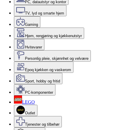
PC, datautstyr og kontor
TV, lyd og smarte hjem
Gaming
Hjem, rengjøring og kjøkkenutstyr
Hvitevarer
Personlig pleie, skjønnhet og velvære
Epoq kjøkken og vaskerom
Sport, hobby og fritid
PC-komponenter
LEGO
Outlet
Tjenester og tilbehør