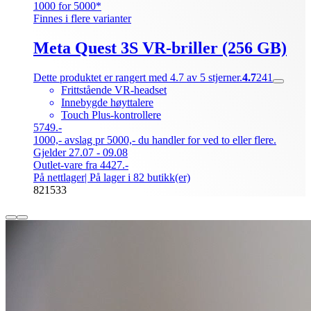
1000 for 5000*
Finnes i flere varianter
Meta Quest 3S VR-briller (256 GB)
Dette produktet er rangert med 4.7 av 5 stjerner.
4.7
241
Frittstående VR-headset
Innebygde høyttalere
Touch Plus-kontrollere
5749.-
1000,- avslag pr 5000,- du handler for ved to eller flere.
Gjelder 27.07 - 09.08
Outlet-vare fra 4427.-
På nettlager
| På lager i 82 butikk(er)
821533