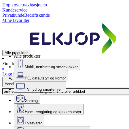
Hopp over navigasjonen
Kundeservice
Privatkunde
Bedriftskunde
Mine favoritter
Alle produkter
Alle produkter
Finn butikk
Mobil, nettbrett og smartklokker
Logg inn
PC, datautstyr og kontor
Handlekurv
TV, lyd og smarte hjem
Gaming
Hjem, rengjøring og kjøkkenutstyr
Hvitevarer