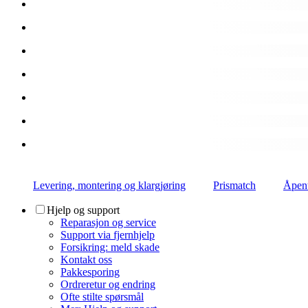
Levering, montering og klargjøring
Prismatch
Åpent
Hjelp og support
Reparasjon og service
Support via fjernhjelp
Forsikring: meld skade
Kontakt oss
Pakkesporing
Ordreretur og endring
Ofte stilte spørsmål