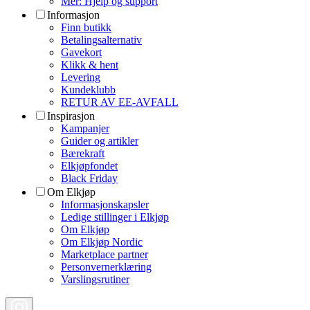
Mer: Hjelp og support
Informasjon
Finn butikk
Betalingsalternativ
Gavekort
Klikk & hent
Levering
Kundeklubb
RETUR AV EE-AVFALL
Inspirasjon
Kampanjer
Guider og artikler
Bærekraft
Elkjøpfondet
Black Friday
Om Elkjøp
Informasjonskapsler
Ledige stillinger i Elkjøp
Om Elkjøp
Om Elkjøp Nordic
Marketplace partner
Personvernerklæring
Varslingsrutiner