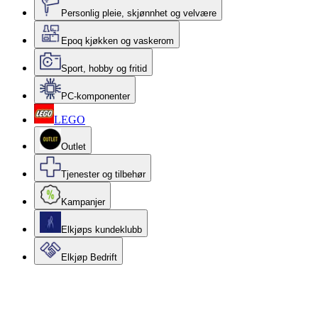
Personlig pleie, skjønnhet og velvære
Epoq kjøkken og vaskerom
Sport, hobby og fritid
PC-komponenter
LEGO
Outlet
Tjenester og tilbehør
Kampanjer
Elkjøps kundeklubb
Elkjøp Bedrift