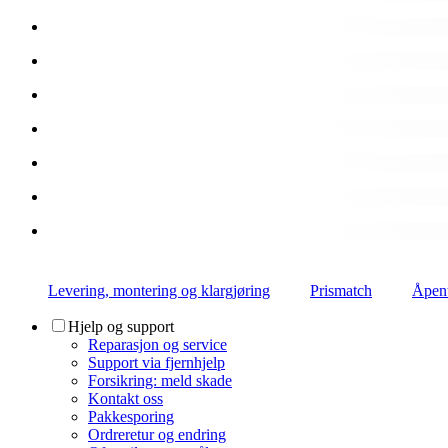
Levering, montering og klargjøring
Prismatch
Åpent
Hjelp og support
Reparasjon og service
Support via fjernhjelp
Forsikring: meld skade
Kontakt oss
Pakkesporing
Ordreretur og endring