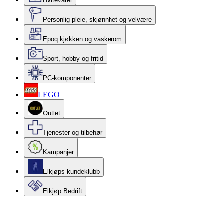
Hvitevarer
Personlig pleie, skjønnhet og velvære
Epoq kjøkken og vaskerom
Sport, hobby og fritid
PC-komponenter
LEGO
Outlet
Tjenester og tilbehør
Kampanjer
Elkjøps kundeklubb
Elkjøp Bedrift