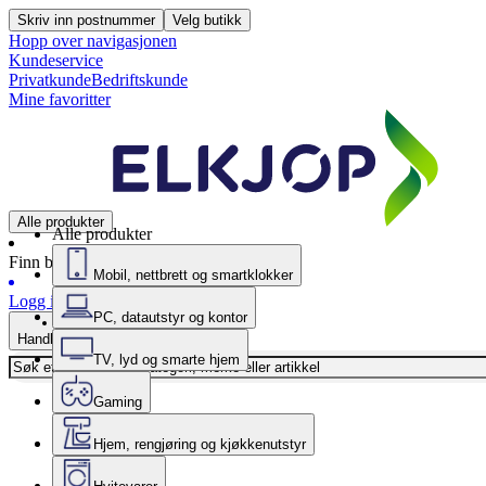
Skriv inn postnummer
Velg butikk
Hopp over navigasjonen
Kundeservice
Privatkunde
Bedriftskunde
Mine favoritter
Alle produkter
Alle produkter
Finn butikk
Mobil, nettbrett og smartklokker
Logg inn
PC, datautstyr og kontor
Handlekurv
TV, lyd og smarte hjem
Gaming
Hjem, rengjøring og kjøkkenutstyr