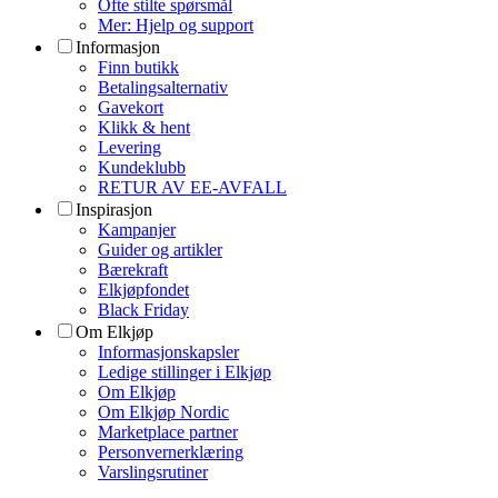
Ofte stilte spørsmål
Mer: Hjelp og support
Informasjon
Finn butikk
Betalingsalternativ
Gavekort
Klikk & hent
Levering
Kundeklubb
RETUR AV EE-AVFALL
Inspirasjon
Kampanjer
Guider og artikler
Bærekraft
Elkjøpfondet
Black Friday
Om Elkjøp
Informasjonskapsler
Ledige stillinger i Elkjøp
Om Elkjøp
Om Elkjøp Nordic
Marketplace partner
Personvernerklæring
Varslingsrutiner