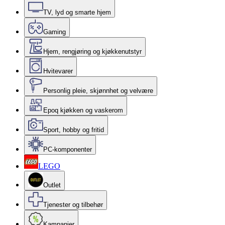
TV, lyd og smarte hjem
Gaming
Hjem, rengjøring og kjøkkenutstyr
Hvitevarer
Personlig pleie, skjønnhet og velvære
Epoq kjøkken og vaskerom
Sport, hobby og fritid
PC-komponenter
LEGO
Outlet
Tjenester og tilbehør
Kampanjer