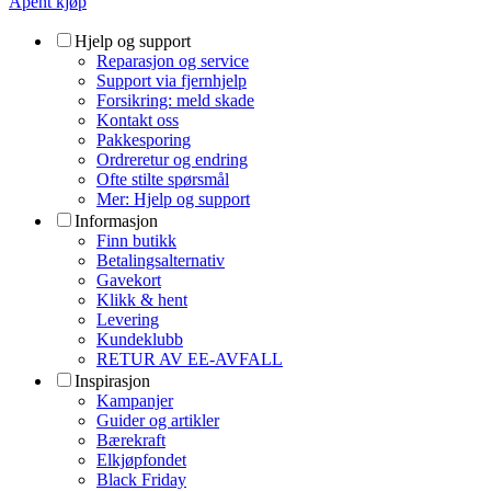
Åpent kjøp
Hjelp og support
Reparasjon og service
Support via fjernhjelp
Forsikring: meld skade
Kontakt oss
Pakkesporing
Ordreretur og endring
Ofte stilte spørsmål
Mer: Hjelp og support
Informasjon
Finn butikk
Betalingsalternativ
Gavekort
Klikk & hent
Levering
Kundeklubb
RETUR AV EE-AVFALL
Inspirasjon
Kampanjer
Guider og artikler
Bærekraft
Elkjøpfondet
Black Friday