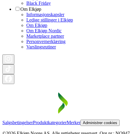
Black Friday
Om Elkjøp
Informasjonskapsler
Ledige stillinger i Elkjøp
Om Elkjøp
Om Elkjøp Nordic
Marketplace partner
Personvernerklæring
Varslingsrutiner
Salgsbetingelser
Produktkategorier
Merker
Administrer cookies
©2026 Elkjøp Norge AS. Alle rettigheter reservert. Org nr.: NO947