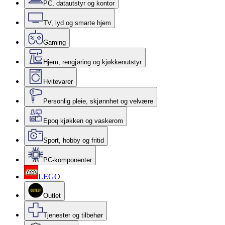
PC, datautstyr og kontor
TV, lyd og smarte hjem
Gaming
Hjem, rengjøring og kjøkkenutstyr
Hvitevarer
Personlig pleie, skjønnhet og velvære
Epoq kjøkken og vaskerom
Sport, hobby og fritid
PC-komponenter
LEGO
Outlet
Tjenester og tilbehør