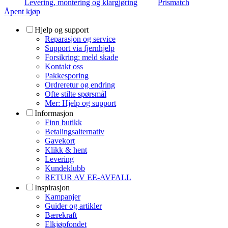
Levering, montering og klargjøring
Prismatch
Åpent kjøp
Hjelp og support
Reparasjon og service
Support via fjernhjelp
Forsikring: meld skade
Kontakt oss
Pakkesporing
Ordreretur og endring
Ofte stilte spørsmål
Mer: Hjelp og support
Informasjon
Finn butikk
Betalingsalternativ
Gavekort
Klikk & hent
Levering
Kundeklubb
RETUR AV EE-AVFALL
Inspirasjon
Kampanjer
Guider og artikler
Bærekraft
Elkjøpfondet