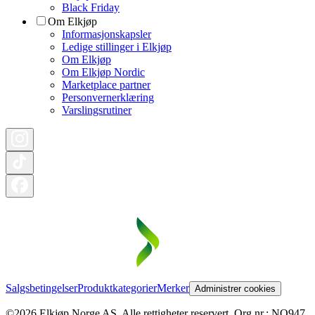
Black Friday
Om Elkjøp
Informasjonskapsler
Ledige stillinger i Elkjøp
Om Elkjøp
Om Elkjøp Nordic
Marketplace partner
Personvernerklæring
Varslingsrutiner
Salgsbetingelser
Produktkategorier
Merker
Administrer cookies
©2026 Elkjøp Norge AS. Alle rettigheter reservert. Org nr.: NO947