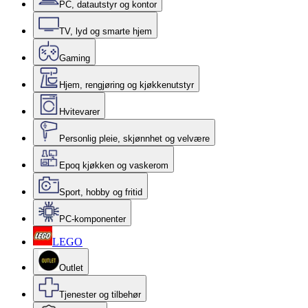
PC, datautstyr og kontor
TV, lyd og smarte hjem
Gaming
Hjem, rengjøring og kjøkkenutstyr
Hvitevarer
Personlig pleie, skjønnhet og velvære
Epoq kjøkken og vaskerom
Sport, hobby og fritid
PC-komponenter
LEGO
Outlet
Tjenester og tilbehør