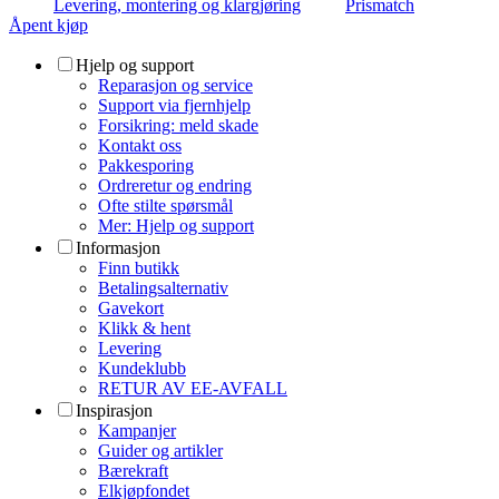
Levering, montering og klargjøring
Prismatch
Åpent kjøp
Hjelp og support
Reparasjon og service
Support via fjernhjelp
Forsikring: meld skade
Kontakt oss
Pakkesporing
Ordreretur og endring
Ofte stilte spørsmål
Mer: Hjelp og support
Informasjon
Finn butikk
Betalingsalternativ
Gavekort
Klikk & hent
Levering
Kundeklubb
RETUR AV EE-AVFALL
Inspirasjon
Kampanjer
Guider og artikler
Bærekraft
Elkjøpfondet