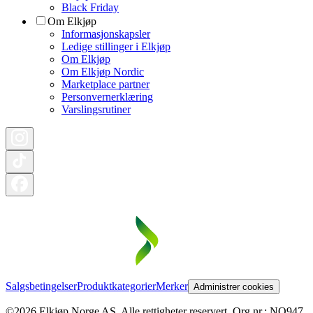
Black Friday
Om Elkjøp
Informasjonskapsler
Ledige stillinger i Elkjøp
Om Elkjøp
Om Elkjøp Nordic
Marketplace partner
Personvernerklæring
Varslingsrutiner
Salgsbetingelser
Produktkategorier
Merker
Administrer cookies
©2026 Elkjøp Norge AS. Alle rettigheter reservert. Org nr.: NO947