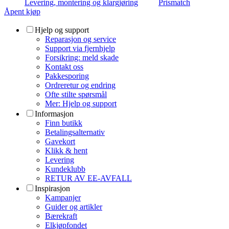
Levering, montering og klargjøring
Prismatch
Åpent kjøp
Hjelp og support
Reparasjon og service
Support via fjernhjelp
Forsikring: meld skade
Kontakt oss
Pakkesporing
Ordreretur og endring
Ofte stilte spørsmål
Mer: Hjelp og support
Informasjon
Finn butikk
Betalingsalternativ
Gavekort
Klikk & hent
Levering
Kundeklubb
RETUR AV EE-AVFALL
Inspirasjon
Kampanjer
Guider og artikler
Bærekraft
Elkjøpfondet