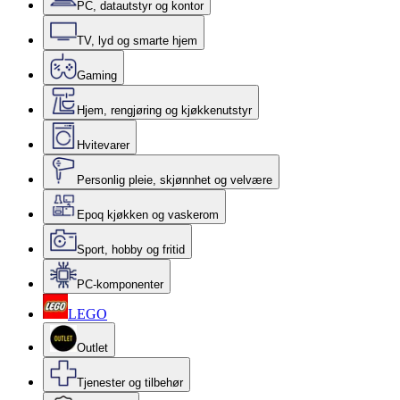
PC, datautstyr og kontor
TV, lyd og smarte hjem
Gaming
Hjem, rengjøring og kjøkkenutstyr
Hvitevarer
Personlig pleie, skjønnhet og velvære
Epoq kjøkken og vaskerom
Sport, hobby og fritid
PC-komponenter
LEGO
Outlet
Tjenester og tilbehør