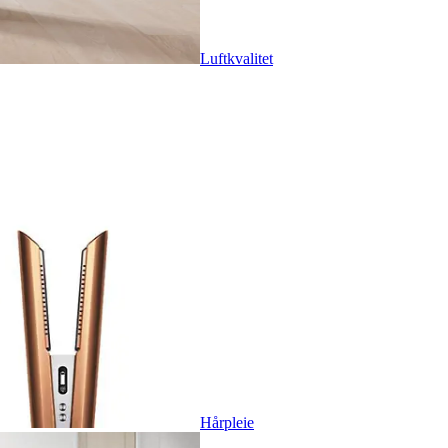
Luftkvalitet
Hårpleie