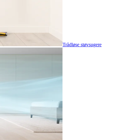
Trådløse støvsugere