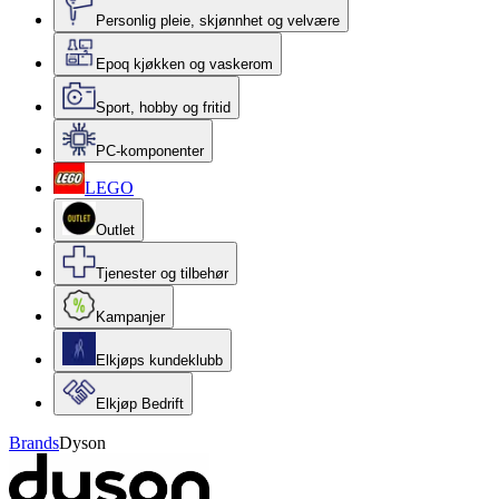
Personlig pleie, skjønnhet og velvære
Epoq kjøkken og vaskerom
Sport, hobby og fritid
PC-komponenter
LEGO
Outlet
Tjenester og tilbehør
Kampanjer
Elkjøps kundeklubb
Elkjøp Bedrift
Brands
Dyson