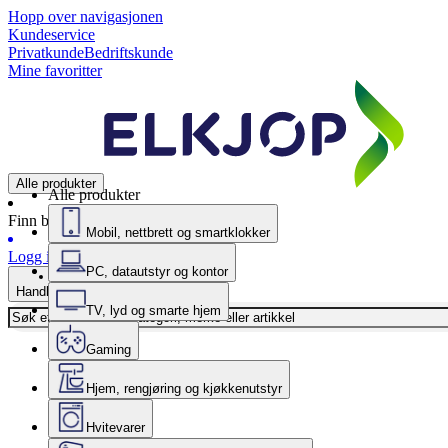
Hopp over navigasjonen
Kundeservice
Privatkunde
Bedriftskunde
Mine favoritter
Alle produkter
Alle produkter
Finn butikk
Mobil, nettbrett og smartklokker
Logg inn
PC, datautstyr og kontor
Handlekurv
TV, lyd og smarte hjem
Gaming
Hjem, rengjøring og kjøkkenutstyr
Hvitevarer