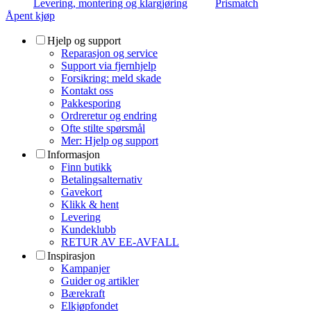
Levering, montering og klargjøring
Prismatch
Åpent kjøp
Hjelp og support
Reparasjon og service
Support via fjernhjelp
Forsikring: meld skade
Kontakt oss
Pakkesporing
Ordreretur og endring
Ofte stilte spørsmål
Mer: Hjelp og support
Informasjon
Finn butikk
Betalingsalternativ
Gavekort
Klikk & hent
Levering
Kundeklubb
RETUR AV EE-AVFALL
Inspirasjon
Kampanjer
Guider og artikler
Bærekraft
Elkjøpfondet