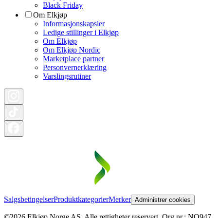
Black Friday
Om Elkjøp
Informasjonskapsler
Ledige stillinger i Elkjøp
Om Elkjøp
Om Elkjøp Nordic
Marketplace partner
Personvernerklæring
Varslingsrutiner
Salgsbetingelser
Produktkategorier
Merker
Administrer cookies
©2026 Elkjøp Norge AS. Alle rettigheter reservert. Org nr.: NO947