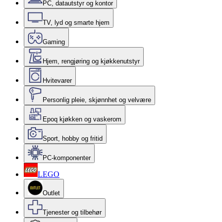
PC, datautstyr og kontor
TV, lyd og smarte hjem
Gaming
Hjem, rengjøring og kjøkkenutstyr
Hvitevarer
Personlig pleie, skjønnhet og velvære
Epoq kjøkken og vaskerom
Sport, hobby og fritid
PC-komponenter
LEGO
Outlet
Tjenester og tilbehør