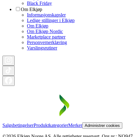
Black Friday
Om Elkjøp
Informasjonskapsler
Ledige stillinger i Elkjøp
Om Elkjøp
Om Elkjøp Nordic
Marketplace partner
Personvernerklæring
Varslingsrutiner
Salgsbetingelser
Produktkategorier
Merker
Administrer cookies
©2026 Elkjøp Norge AS. Alle rettigheter reservert. Org nr.: NO947