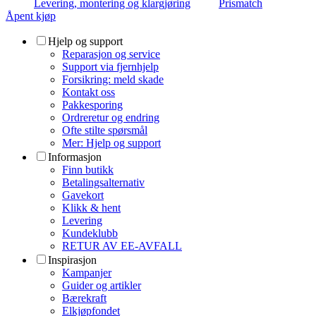
Levering, montering og klargjøring
Prismatch
Åpent kjøp
Hjelp og support
Reparasjon og service
Support via fjernhjelp
Forsikring: meld skade
Kontakt oss
Pakkesporing
Ordreretur og endring
Ofte stilte spørsmål
Mer: Hjelp og support
Informasjon
Finn butikk
Betalingsalternativ
Gavekort
Klikk & hent
Levering
Kundeklubb
RETUR AV EE-AVFALL
Inspirasjon
Kampanjer
Guider og artikler
Bærekraft
Elkjøpfondet