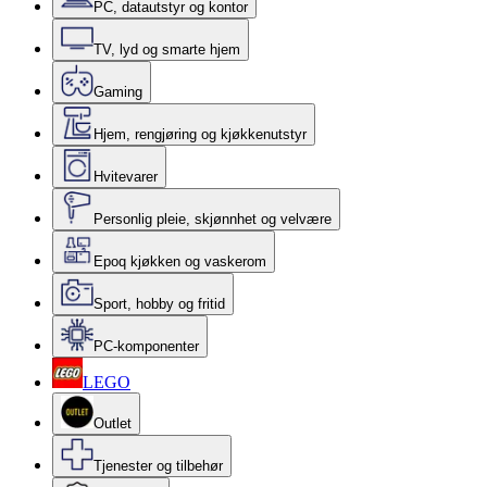
PC, datautstyr og kontor
TV, lyd og smarte hjem
Gaming
Hjem, rengjøring og kjøkkenutstyr
Hvitevarer
Personlig pleie, skjønnhet og velvære
Epoq kjøkken og vaskerom
Sport, hobby og fritid
PC-komponenter
LEGO
Outlet
Tjenester og tilbehør