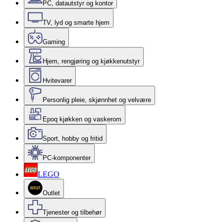
PC, datautstyr og kontor
TV, lyd og smarte hjem
Gaming
Hjem, rengjøring og kjøkkenutstyr
Hvitevarer
Personlig pleie, skjønnhet og velvære
Epoq kjøkken og vaskerom
Sport, hobby og fritid
PC-komponenter
LEGO
Outlet
Tjenester og tilbehør