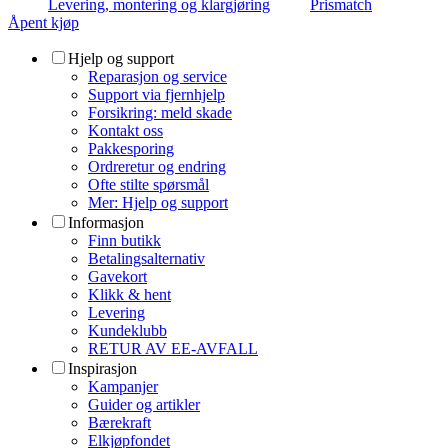
Levering, montering og klargjøring
Prismatch
Åpent kjøp
Hjelp og support
Reparasjon og service
Support via fjernhjelp
Forsikring: meld skade
Kontakt oss
Pakkesporing
Ordreretur og endring
Ofte stilte spørsmål
Mer: Hjelp og support
Informasjon
Finn butikk
Betalingsalternativ
Gavekort
Klikk & hent
Levering
Kundeklubb
RETUR AV EE-AVFALL
Inspirasjon
Kampanjer
Guider og artikler
Bærekraft
Elkjøpfondet