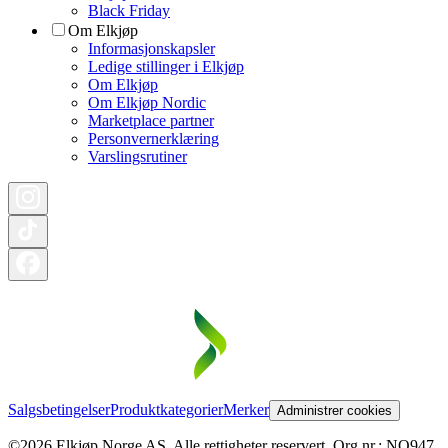
Black Friday
Om Elkjøp
Informasjonskapsler
Ledige stillinger i Elkjøp
Om Elkjøp
Om Elkjøp Nordic
Marketplace partner
Personvernerklæring
Varslingsrutiner
Salgsbetingelser
Produktkategorier
Merker
Administrer cookies
©2026 Elkjøp Norge AS. Alle rettigheter reservert. Org nr.: NO947