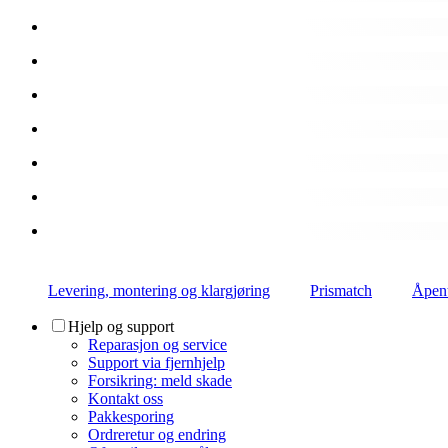
Levering, montering og klargjøring
Prismatch
Åpent
Hjelp og support
Reparasjon og service
Support via fjernhjelp
Forsikring: meld skade
Kontakt oss
Pakkesporing
Ordreretur og endring