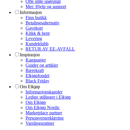
Ofte stilte spørsmål
Mer: Hjelp og support
Informasjon
Finn butikk
Betalingsalternativ
Gavekort
Klikk & hent
Levering
Kundeklubb
RETUR AV EE-AVFALL
Inspirasjon
Kampanjer
Guider og artikler
Bærekraft
Elkjøpfondet
Black Friday
Om Elkjøp
Informasjonskapsler
Ledige stillinger i Elkjøp
Om Elkjøp
Om Elkjøp Nordic
Marketplace partner
Personvernerklæring
Varslingsrutiner