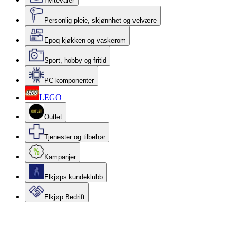
Hvitevarer
Personlig pleie, skjønnhet og velvære
Epoq kjøkken og vaskerom
Sport, hobby og fritid
PC-komponenter
LEGO
Outlet
Tjenester og tilbehør
Kampanjer
Elkjøps kundeklubb
Elkjøp Bedrift