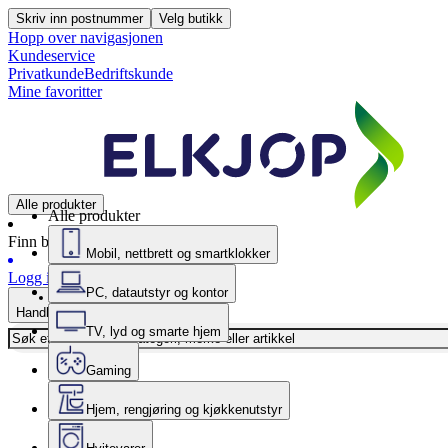
Skriv inn postnummer
Velg butikk
Hopp over navigasjonen
Kundeservice
Privatkunde
Bedriftskunde
Mine favoritter
Alle produkter
Alle produkter
Finn butikk
Mobil, nettbrett og smartklokker
Logg inn
PC, datautstyr og kontor
Handlekurv
TV, lyd og smarte hjem
Gaming
Hjem, rengjøring og kjøkkenutstyr