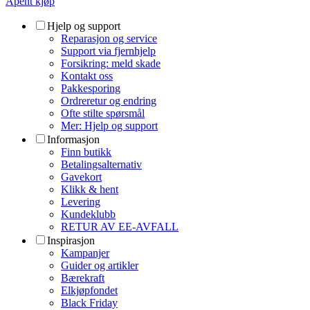
Åpent kjøp
Hjelp og support
Reparasjon og service
Support via fjernhjelp
Forsikring: meld skade
Kontakt oss
Pakkesporing
Ordreretur og endring
Ofte stilte spørsmål
Mer: Hjelp og support
Informasjon
Finn butikk
Betalingsalternativ
Gavekort
Klikk & hent
Levering
Kundeklubb
RETUR AV EE-AVFALL
Inspirasjon
Kampanjer
Guider og artikler
Bærekraft
Elkjøpfondet
Black Friday