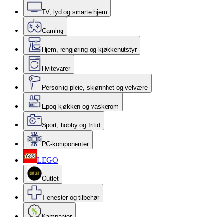
TV, lyd og smarte hjem
Gaming
Hjem, rengjøring og kjøkkenutstyr
Hvitevarer
Personlig pleie, skjønnhet og velvære
Epoq kjøkken og vaskerom
Sport, hobby og fritid
PC-komponenter
LEGO
Outlet
Tjenester og tilbehør
Kampanjer