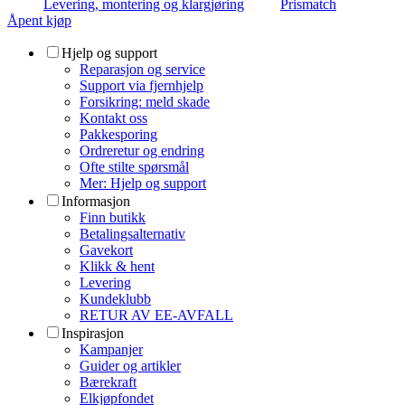
Levering, montering og klargjøring
Prismatch
Åpent kjøp
Hjelp og support
Reparasjon og service
Support via fjernhjelp
Forsikring: meld skade
Kontakt oss
Pakkesporing
Ordreretur og endring
Ofte stilte spørsmål
Mer: Hjelp og support
Informasjon
Finn butikk
Betalingsalternativ
Gavekort
Klikk & hent
Levering
Kundeklubb
RETUR AV EE-AVFALL
Inspirasjon
Kampanjer
Guider og artikler
Bærekraft
Elkjøpfondet