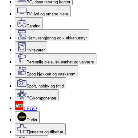
PC, datautstyr og kontor
TV, lyd og smarte hjem
Gaming
Hjem, rengjøring og kjøkkenutstyr
Hvitevarer
Personlig pleie, skjønnhet og velvære
Epoq kjøkken og vaskerom
Sport, hobby og fritid
PC-komponenter
LEGO
Outlet
Tjenester og tilbehør