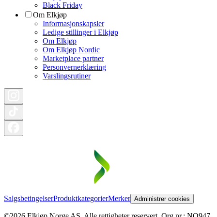
Black Friday
Om Elkjøp
Informasjonskapsler
Ledige stillinger i Elkjøp
Om Elkjøp
Om Elkjøp Nordic
Marketplace partner
Personvernerklæring
Varslingsrutiner
Salgsbetingelser
Produktkategorier
Merker
Administrer cookies
©2026 Elkjøp Norge AS. Alle rettigheter reservert. Org nr.: NO947