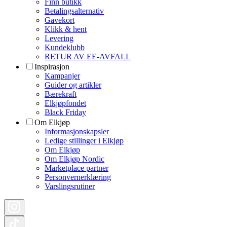
Finn butikk
Betalingsalternativ
Gavekort
Klikk & hent
Levering
Kundeklubb
RETUR AV EE-AVFALL
Inspirasjon
Kampanjer
Guider og artikler
Bærekraft
Elkjøpfondet
Black Friday
Om Elkjøp
Informasjonskapsler
Ledige stillinger i Elkjøp
Om Elkjøp
Om Elkjøp Nordic
Marketplace partner
Personvernerklæring
Varslingsrutiner