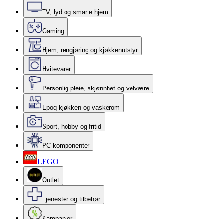
TV, lyd og smarte hjem
Gaming
Hjem, rengjøring og kjøkkenutstyr
Hvitevarer
Personlig pleie, skjønnhet og velvære
Epoq kjøkken og vaskerom
Sport, hobby og fritid
PC-komponenter
LEGO
Outlet
Tjenester og tilbehør
Kampanjer