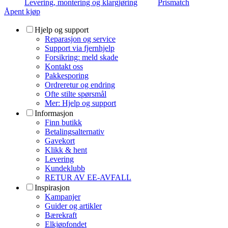
Levering, montering og klargjøring
Prismatch
Åpent kjøp
Hjelp og support
Reparasjon og service
Support via fjernhjelp
Forsikring: meld skade
Kontakt oss
Pakkesporing
Ordreretur og endring
Ofte stilte spørsmål
Mer: Hjelp og support
Informasjon
Finn butikk
Betalingsalternativ
Gavekort
Klikk & hent
Levering
Kundeklubb
RETUR AV EE-AVFALL
Inspirasjon
Kampanjer
Guider og artikler
Bærekraft
Elkjøpfondet