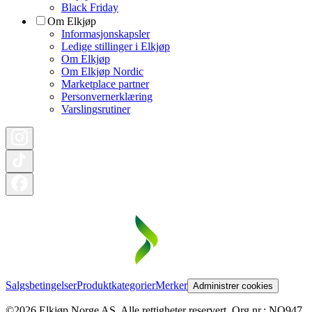
Black Friday
Om Elkjøp
Informasjonskapsler
Ledige stillinger i Elkjøp
Om Elkjøp
Om Elkjøp Nordic
Marketplace partner
Personvernerklæring
Varslingsrutiner
Salgsbetingelser
Produktkategorier
Merker
Administrer cookies
©2026 Elkjøp Norge AS. Alle rettigheter reservert. Org nr.: NO947