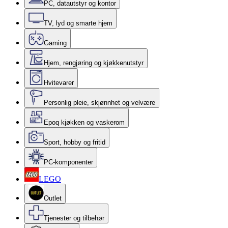
PC, datautstyr og kontor
TV, lyd og smarte hjem
Gaming
Hjem, rengjøring og kjøkkenutstyr
Hvitevarer
Personlig pleie, skjønnhet og velvære
Epoq kjøkken og vaskerom
Sport, hobby og fritid
PC-komponenter
LEGO
Outlet
Tjenester og tilbehør