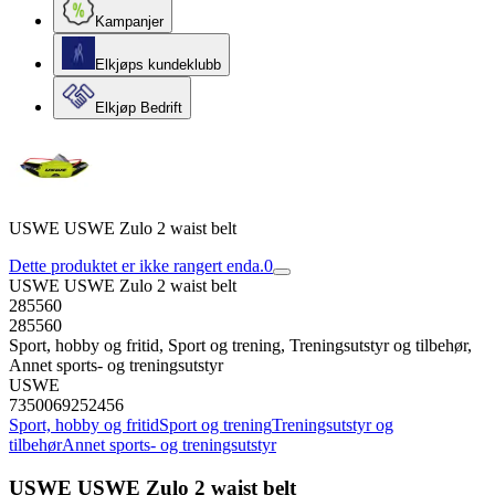
Kampanjer
Elkjøps kundeklubb
Elkjøp Bedrift
USWE USWE Zulo 2 waist belt
Dette produktet er ikke rangert enda.
0
USWE USWE Zulo 2 waist belt
285560
285560
Sport, hobby og fritid, Sport og trening, Treningsutstyr og tilbehør,
Annet sports- og treningsutstyr
USWE
7350069252456
Sport, hobby og fritid
Sport og trening
Treningsutstyr og
tilbehør
Annet sports- og treningsutstyr
USWE USWE Zulo 2 waist belt