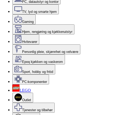
PC, datautstyr og kontor
TV, lyd og smarte hjem
Gaming
Hjem, rengjøring og kjøkkenutstyr
Hvitevarer
Personlig pleie, skjønnhet og velvære
Epoq kjøkken og vaskerom
Sport, hobby og fritid
PC-komponenter
LEGO
Outlet
Tjenester og tilbehør