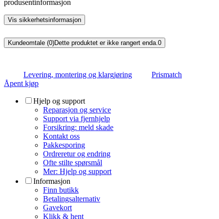
produsentinformasjon
Vis sikkerhetsinformasjon
Kundeomtale (0)
Dette produktet er ikke rangert enda.
0
Levering, montering og klargjøring
Prismatch
Åpent kjøp
Hjelp og support
Reparasjon og service
Support via fjernhjelp
Forsikring: meld skade
Kontakt oss
Pakkesporing
Ordreretur og endring
Ofte stilte spørsmål
Mer: Hjelp og support
Informasjon
Finn butikk
Betalingsalternativ
Gavekort
Klikk & hent