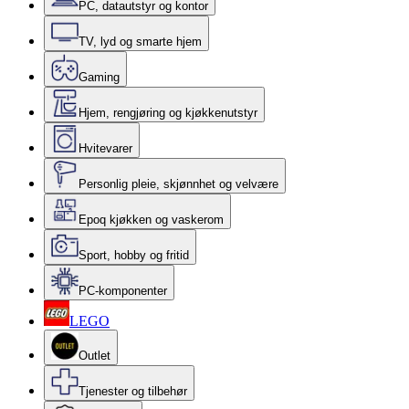
PC, datautstyr og kontor
TV, lyd og smarte hjem
Gaming
Hjem, rengjøring og kjøkkenutstyr
Hvitevarer
Personlig pleie, skjønnhet og velvære
Epoq kjøkken og vaskerom
Sport, hobby og fritid
PC-komponenter
LEGO
Outlet
Tjenester og tilbehør