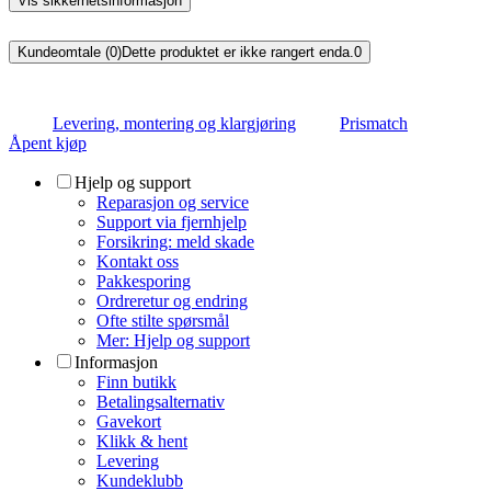
Vis sikkerhetsinformasjon
Kundeomtale (0)
Dette produktet er ikke rangert enda.
0
Levering, montering og klargjøring
Prismatch
Åpent kjøp
Hjelp og support
Reparasjon og service
Support via fjernhjelp
Forsikring: meld skade
Kontakt oss
Pakkesporing
Ordreretur og endring
Ofte stilte spørsmål
Mer: Hjelp og support
Informasjon
Finn butikk
Betalingsalternativ
Gavekort
Klikk & hent
Levering
Kundeklubb