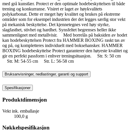
med grå kunstlær. Protect er den optimale hodebeskyttelsen til både
trening og konkurranse. Visiret er laget av høykvalitets
polykarbonat. Dette er meget høy kvalitet og brukes på ekstreme
områder som for eksempel industrien der det legges særlig stor vekt
på mekanisk beskyttelse. Det kjennetegnes ved høy styrke,
slagfasthet, stivhet og hardhet. Synsfeltet begrenses heller ikke
sammenlignet med metallvisir. Med borrelås på baksiden av hodet
kan hodebeskyttelsen Protect fra HAMMER BOXING raskt tas av
og på, og kompletteres individuelt med boksehansker. HAMMER
BOXING hodebeskyttelse Protect garanterer den høyeste kvalitet og
gir en perfekt passform i enhver treningsituasjon. Str. S: 50 cm
Str. M: 54-55 cm Str. L: 56-58 cm
Bruksanvisninger, nedlastinger, garanti og support
Spesifikasjoner
Produktdimensjon
Vekt ink. emballasje
100,0 g
Nøkkelspesifikasjon