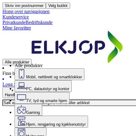
Skriv inn postnummer
Velg butikk
Hopp over navigasjonen
Kundeservice
Privatkunde
Bedriftskunde
Mine favoritter
Alle produkter
Alle produkter
Finn butikk
Mobil, nettbrett og smartklokker
Logg inn
PC, datautstyr og kontor
Handlekurv
TV, lyd og smarte hjem
Gaming
Hjem, rengjøring og kjøkkenutstyr