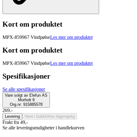
Kort om produktet
MPX-859967 Vindpølse
Les mer om produktet
Kort om produktet
MPX-859967 Vindpølse
Les mer om produktet
Spesifikasjoner
Se alle spesifikasjoner
Vare solgt av
Elefun AS
Morholt 9
Org.nr: 915885578
269.-
Levering
Hent i butikk
Ikke tilgjengelig
Frakt fra 49,-
Se alle leveringsmuligheter i handlekurven