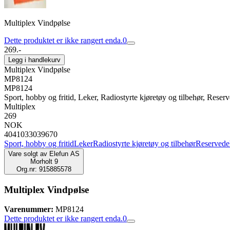
Multiplex Vindpølse
Dette produktet er ikke rangert enda.
0
269.-
Legg i handlekurv
Multiplex Vindpølse
MP8124
MP8124
Sport, hobby og fritid, Leker, Radiostyrte kjøretøy og tilbehør, Reserve
Multiplex
269
NOK
4041033039670
Sport, hobby og fritid
Leker
Radiostyrte kjøretøy og tilbehør
Reservedele
Vare solgt av
Elefun AS
Morholt 9
Org.nr: 915885578
Multiplex Vindpølse
Varenummer:
MP8124
Dette produktet er ikke rangert enda.
0