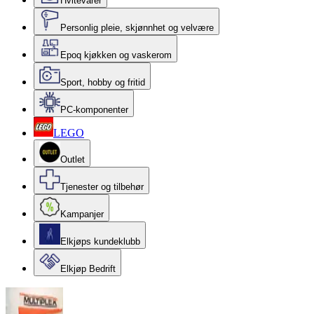
Hvitevarer
Personlig pleie, skjønnhet og velvære
Epoq kjøkken og vaskerom
Sport, hobby og fritid
PC-komponenter
LEGO
Outlet
Tjenester og tilbehør
Kampanjer
Elkjøps kundeklubb
Elkjøp Bedrift