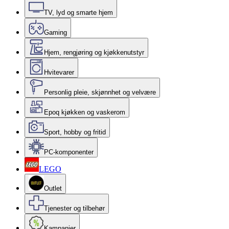
TV, lyd og smarte hjem
Gaming
Hjem, rengjøring og kjøkkenutstyr
Hvitevarer
Personlig pleie, skjønnhet og velvære
Epoq kjøkken og vaskerom
Sport, hobby og fritid
PC-komponenter
LEGO
Outlet
Tjenester og tilbehør
Kampanjer