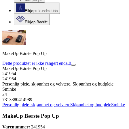
Elkjøps kundeklubb
Elkjøp Bedrift
MakeUp Børste Pop Up
Dette produktet er ikke rangert enda.
0
MakeUp Børste Pop Up
241954
241954
Personlig pleie, skjønnhet og velvære, Skjønnhet og hudpleie,
Sminke
24
7313380414989
Personlig pleie, skjønnhet og velvære
Skjønnhet og hudpleie
Sminke
MakeUp Børste Pop Up
Varenummer:
241954