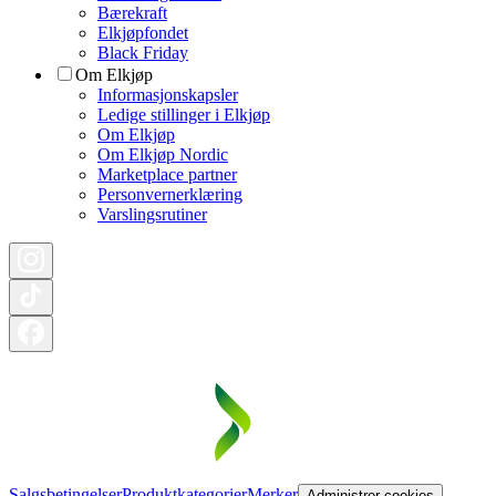
Bærekraft
Elkjøpfondet
Black Friday
Om Elkjøp
Informasjonskapsler
Ledige stillinger i Elkjøp
Om Elkjøp
Om Elkjøp Nordic
Marketplace partner
Personvernerklæring
Varslingsrutiner
Salgsbetingelser
Produktkategorier
Merker
Administrer cookies