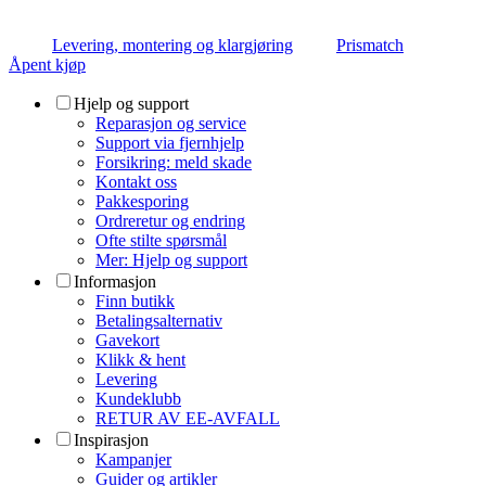
Levering, montering og klargjøring
Prismatch
Åpent kjøp
Hjelp og support
Reparasjon og service
Support via fjernhjelp
Forsikring: meld skade
Kontakt oss
Pakkesporing
Ordreretur og endring
Ofte stilte spørsmål
Mer: Hjelp og support
Informasjon
Finn butikk
Betalingsalternativ
Gavekort
Klikk & hent
Levering
Kundeklubb
RETUR AV EE-AVFALL
Inspirasjon
Kampanjer
Guider og artikler