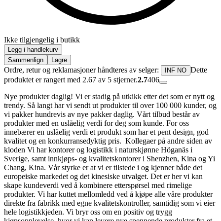
Ikke tilgjengelig i butikk
Legg i handlekurv
Sammenlign
Lagre
Ordre, retur og reklamasjoner håndteres av selger:
Dette
INF NO
produktet er rangert med 2.67 av 5 stjerner.
2.7
406
Nye produkter daglig! Vi er stadig på utkikk etter det som er nytt og
trendy. Så langt har vi sendt ut produkter til over 100 000 kunder, og
vi pakker hundrevis av nye pakker daglig. Vårt tilbud består av
produkter med en uslåelig verdi for deg som kunde. For oss
innebærer en uslåelig verdi et produkt som har et pent design, god
kvalitet og en konkurransedyktig pris. Kollegaer på andre siden av
kloden Vi har kontorer og logistikk i naturskjønne Höganäs i
Sverige, samt innkjøps- og kvalitetskontorer i Shenzhen, Kina og Yi
Chang, Kina. Vår styrke er at vi er tilstede i og kjenner både det
europeiske markedet og det kinesiske utvalget. Det er her vi kan
skape kundeverdi ved å kombinere etterspørsel med rimelige
produkter. Vi har kuttet mellomledd ved å kjøpe alle våre produkter
direkte fra fabrikk med egne kvalitetskontroller, samtidig som vi eier
hele logistikkjeden. Vi bryr oss om en positiv og trygg
kjøpsopplevelse, hvor vi kan levere nye spennende produkter fra et