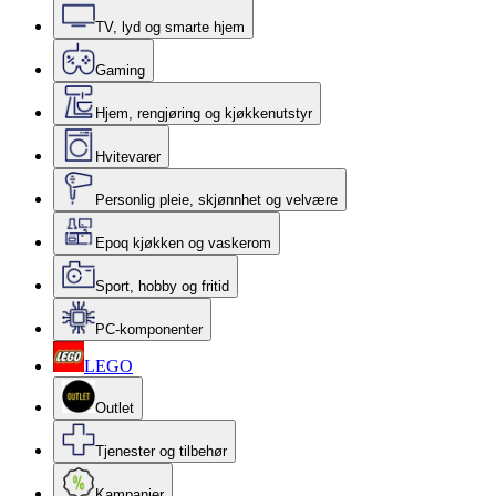
TV, lyd og smarte hjem
Gaming
Hjem, rengjøring og kjøkkenutstyr
Hvitevarer
Personlig pleie, skjønnhet og velvære
Epoq kjøkken og vaskerom
Sport, hobby og fritid
PC-komponenter
LEGO
Outlet
Tjenester og tilbehør
Kampanjer