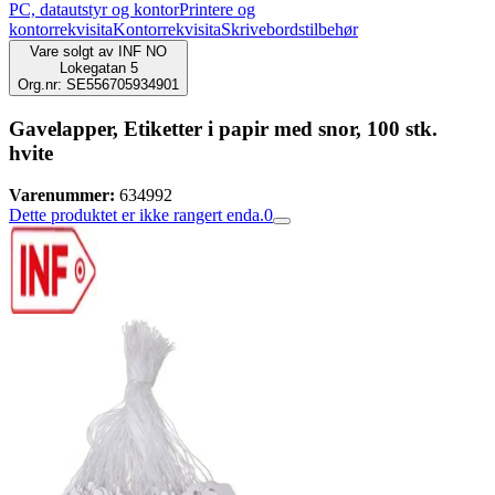
PC, datautstyr og kontor
Printere og
kontorrekvisita
Kontorrekvisita
Skrivebordstilbehør
Vare solgt av
INF NO
Lokegatan 5
Org.nr: SE556705934901
Gavelapper, Etiketter i papir med snor, 100 stk.
hvite
Varenummer:
634992
Dette produktet er ikke rangert enda.
0