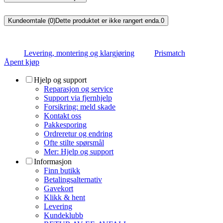
Kundeomtale (0)
Dette produktet er ikke rangert enda.
0
Levering, montering og klargjøring
Prismatch
Åpent kjøp
Hjelp og support
Reparasjon og service
Support via fjernhjelp
Forsikring: meld skade
Kontakt oss
Pakkesporing
Ordreretur og endring
Ofte stilte spørsmål
Mer: Hjelp og support
Informasjon
Finn butikk
Betalingsalternativ
Gavekort
Klikk & hent
Levering
Kundeklubb