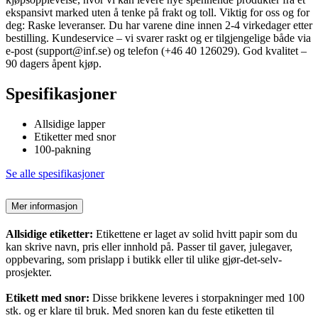
ekspansivt marked uten å tenke på frakt og toll. Viktig for oss og for
deg: Raske leveranser. Du har varene dine innen 2-4 virkedager etter
bestilling. Kundeservice – vi svarer raskt og er tilgjengelige både via
e-post (support@inf.se) og telefon (+46 40 126029). God kvalitet –
90 dagers åpent kjøp.
Spesifikasjoner
Allsidige lapper
Etiketter med snor
100-pakning
Se alle spesifikasjoner
Mer informasjon
Allsidige etiketter:
Etikettene er laget av solid hvitt papir som du
kan skrive navn, pris eller innhold på. Passer til gaver, julegaver,
oppbevaring, som prislapp i butikk eller til ulike gjør-det-selv-
prosjekter.
Etikett med snor:
Disse brikkene leveres i storpakninger med 100
stk. og er klare til bruk. Med snoren kan du feste etiketten til