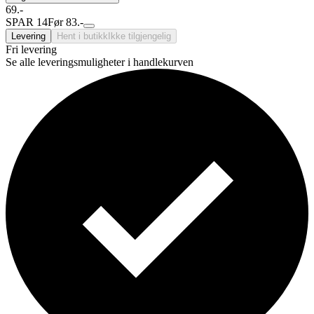
69.-
SPAR 14
Før 83.-
Levering
Hent i butikk
Ikke tilgjengelig
Fri levering
Se alle leveringsmuligheter i handlekurven