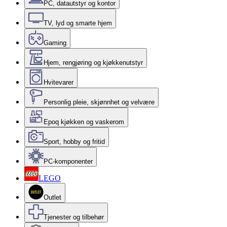
PC, datautstyr og kontor
TV, lyd og smarte hjem
Gaming
Hjem, rengjøring og kjøkkenutstyr
Hvitevarer
Personlig pleie, skjønnhet og velvære
Epoq kjøkken og vaskerom
Sport, hobby og fritid
PC-komponenter
LEGO
Outlet
Tjenester og tilbehør