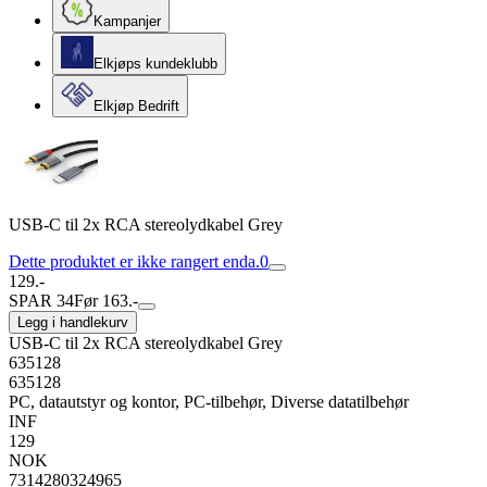
Kampanjer
Elkjøps kundeklubb
Elkjøp Bedrift
USB-C til 2x RCA stereolydkabel Grey
Dette produktet er ikke rangert enda.
0
129.-
SPAR 34
Før 163.-
Legg i handlekurv
USB-C til 2x RCA stereolydkabel Grey
635128
635128
PC, datautstyr og kontor, PC-tilbehør, Diverse datatilbehør
INF
129
NOK
7314280324965