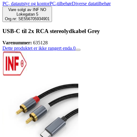
PC, datautstyr og kontor
PC-tilbehør
Diverse datatilbehør
Vare solgt av
INF NO
Lokegatan 5
Org.nr: SE556705934901
USB-C til 2x RCA stereolydkabel Grey
Varenummer:
635128
Dette produktet er ikke rangert enda.
0