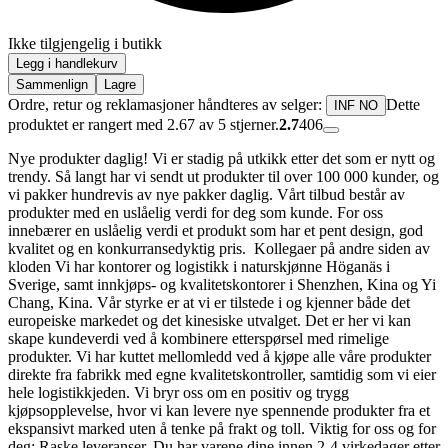
Ikke tilgjengelig i butikk
Legg i handlekurv
Sammenlign
Lagre
Ordre, retur og reklamasjoner håndteres av selger:
Dette
INF NO
produktet er rangert med 2.67 av 5 stjerner.
2.7
406
Nye produkter daglig! Vi er stadig på utkikk etter det som er nytt og
trendy. Så langt har vi sendt ut produkter til over 100 000 kunder, og
vi pakker hundrevis av nye pakker daglig. Vårt tilbud består av
produkter med en uslåelig verdi for deg som kunde. For oss
innebærer en uslåelig verdi et produkt som har et pent design, god
kvalitet og en konkurransedyktig pris. Kollegaer på andre siden av
kloden Vi har kontorer og logistikk i naturskjønne Höganäs i
Sverige, samt innkjøps- og kvalitetskontorer i Shenzhen, Kina og Yi
Chang, Kina. Vår styrke er at vi er tilstede i og kjenner både det
europeiske markedet og det kinesiske utvalget. Det er her vi kan
skape kundeverdi ved å kombinere etterspørsel med rimelige
produkter. Vi har kuttet mellomledd ved å kjøpe alle våre produkter
direkte fra fabrikk med egne kvalitetskontroller, samtidig som vi eier
hele logistikkjeden. Vi bryr oss om en positiv og trygg
kjøpsopplevelse, hvor vi kan levere nye spennende produkter fra et
ekspansivt marked uten å tenke på frakt og toll. Viktig for oss og for
deg: Raske leveranser. Du har varene dine innen 2-4 virkedager etter