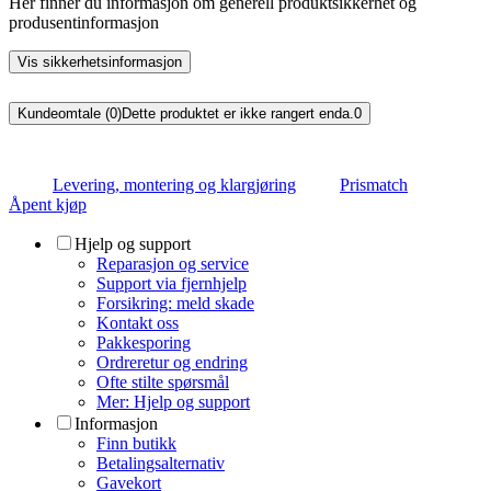
Her finner du informasjon om generell produktsikkerhet og
produsentinformasjon
Vis sikkerhetsinformasjon
Kundeomtale (0)
Dette produktet er ikke rangert enda.
0
Levering, montering og klargjøring
Prismatch
Åpent kjøp
Hjelp og support
Reparasjon og service
Support via fjernhjelp
Forsikring: meld skade
Kontakt oss
Pakkesporing
Ordreretur og endring
Ofte stilte spørsmål
Mer: Hjelp og support
Informasjon
Finn butikk
Betalingsalternativ
Gavekort