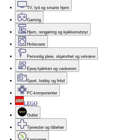
TV, lyd og smarte hjem
Gaming
Hjem, rengjøring og kjøkkenutstyr
Hvitevarer
Personlig pleie, skjønnhet og velvære
Epoq kjøkken og vaskerom
Sport, hobby og fritid
PC-komponenter
LEGO
Outlet
Tjenester og tilbehør
Kampanjer