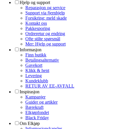
Hjelp og support
Reparasjon og service
Support via fjernhjelp
Forsikring: meld skade
Kontakt oss
Pakkesporing
Ordreretur og endring
Ofte stilte spørsmål
Mer: Hjelp og support
Informasjon
Finn butikk
Betalingsalternativ
Gavekort
Klikk & hent
Levering
Kundeklubb
RETUR AV EE-AVFALL
Inspirasjon
Kampanjer
Guider og artikler
Bærekraft
Elkjøpfondet
Black Friday
Om Elkjøp
Informasjonskapsler