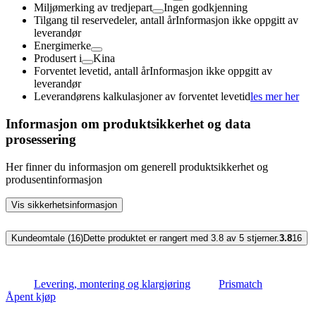
Miljømerking av tredjepart
Ingen godkjenning
Tilgang til reservedeler, antall år
Informasjon ikke oppgitt av
leverandør
Energimerke
Produsert i
Kina
Forventet levetid, antall år
Informasjon ikke oppgitt av
leverandør
Leverandørens kalkulasjoner av forventet levetid
les mer her
Informasjon om produktsikkerhet og data
prosessering
Her finner du informasjon om generell produktsikkerhet og
produsentinformasjon
Vis sikkerhetsinformasjon
Kundeomtale (16)
Dette produktet er rangert med 3.8 av 5 stjerner.
3.8
16
Levering, montering og klargjøring
Prismatch
Åpent kjøp