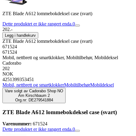
ZTE Blade A612 lommebokdeksel case (svart)
Dette produktet er ikke rangert enda.
0
202.-
Legg i handlekurv
ZTE Blade A612 lommebokdeksel case (svart)
671524
671524
Mobil, nettbrett og smartklokker, Mobiltilbehør, Mobildeksel
Cadorabo
202
NOK
4251399353451
Mobil, nettbrett og smartklokker
Mobiltilbehør
Mobildeksel
Vare solgt av
Cadorabo Shop NO
Am Kirschbaum 2
Org.nr: DE279541884
ZTE Blade A612 lommebokdeksel case (svart)
Varenummer:
671524
Dette produktet er ikke rangert enda.
0