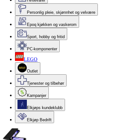
Hvitevarer
Personlig pleie, skjønnhet og velvære
Epoq kjøkken og vaskerom
Sport, hobby og fritid
PC-komponenter
LEGO
Outlet
Tjenester og tilbehør
Kampanjer
Elkjøps kundeklubb
Elkjøp Bedrift