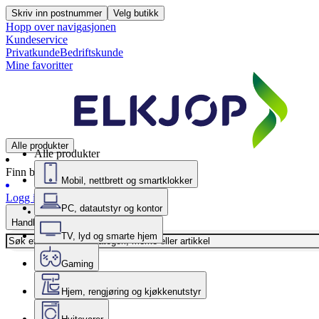
Skriv inn postnummer
Velg butikk
Hopp over navigasjonen
Kundeservice
Privatkunde
Bedriftskunde
Mine favoritter
Alle produkter
Alle produkter
Finn butikk
Mobil, nettbrett og smartklokker
Logg inn
PC, datautstyr og kontor
Handlekurv
TV, lyd og smarte hjem
Gaming
Hjem, rengjøring og kjøkkenutstyr