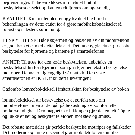
begrensninger. Enheten klikkes inn i etuiet limt til
beskyttelsesdekselet og kan enkelt fjernes om nødvendig.
KVALITET: Kun materialer av høy kvalitet ble brukt i
behandlingen av dette etuiet for å gjøre mobiltelefondekselet så
robust og slitesterk som mulig.
BESKYTTELSE: Både skjermen og baksiden av din mobiltelefon
er godt beskyttet med dette dekselet. Det innebygde etuiet gir ekstra
beskyttelse for hjørnene og kantene på smarttelefonen.
ANNET: Til tross for den gode beskyttelsen, anbefales en
beskyttelsesfilm for skjermen, som gir skjermen ekstra beskyttelse
mot riper. Denne er tilgjengelig i vår butikk. Den viste
smarttelefonen er IKKE inkludert i leveringen!
Cadorabo lommebokdeksel i imitert skinn for beskyttelse av boken
lommebokdeksel gir beskyttelse og et perfekt grep om
mobiltelefonen uten at det går på bekostning av komfort eller
brukervennlighet. Den magnetiske lukkingen gjør det enkelt å åpne
og lukke etuiet og beskytter telefonen mot støv og smuss.
Det robuste materialet gir perfekt beskyttelse mot riper og fallskader.
Det moderne og unike utseendet gjør mobiltelefonen din til et