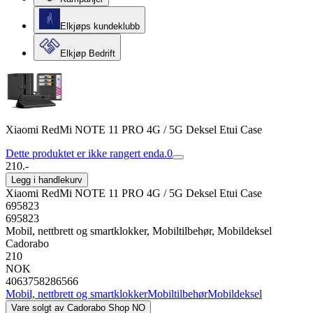
Elkjøps kundeklubb
Elkjøp Bedrift
Xiaomi RedMi NOTE 11 PRO 4G / 5G Deksel Etui Case
Dette produktet er ikke rangert enda.
0
210.-
Legg i handlekurv
Xiaomi RedMi NOTE 11 PRO 4G / 5G Deksel Etui Case
695823
695823
Mobil, nettbrett og smartklokker, Mobiltilbehør, Mobildeksel
Cadorabo
210
NOK
4063758286566
Mobil, nettbrett og smartklokker
Mobiltilbehør
Mobildeksel
Vare solgt av
Cadorabo Shop NO