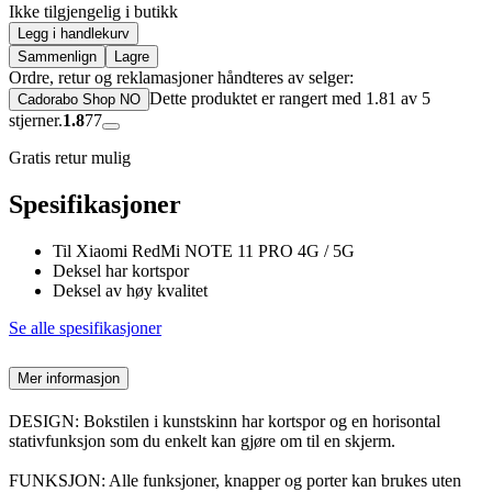
Ikke tilgjengelig i butikk
Legg i handlekurv
Sammenlign
Lagre
Ordre, retur og reklamasjoner håndteres av selger:
Dette produktet er rangert med 1.81 av 5
Cadorabo Shop NO
stjerner.
1.8
77
Gratis retur mulig
Spesifikasjoner
Til Xiaomi RedMi NOTE 11 PRO 4G / 5G
Deksel har kortspor
Deksel av høy kvalitet
Se alle spesifikasjoner
Mer informasjon
DESIGN: Bokstilen i kunstskinn har kortspor og en horisontal
stativfunksjon som du enkelt kan gjøre om til en skjerm.
FUNKSJON: Alle funksjoner, knapper og porter kan brukes uten