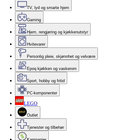
TV, lyd og smarte hjem
Gaming
Hjem, rengjøring og kjøkkenutstyr
Hvitevarer
Personlig pleie, skjønnhet og velvære
Epoq kjøkken og vaskerom
Sport, hobby og fritid
PC-komponenter
LEGO
Outlet
Tjenester og tilbehør
Kampanjer