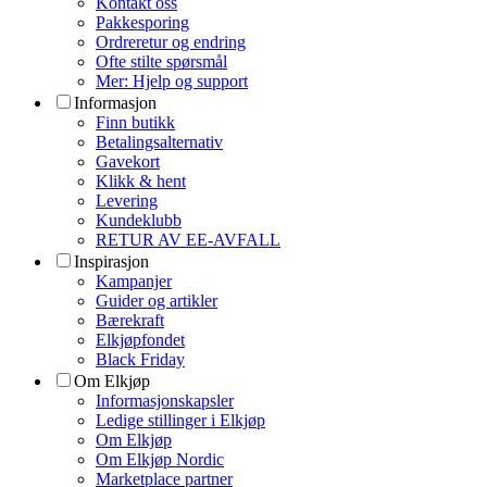
Kontakt oss
Pakkesporing
Ordreretur og endring
Ofte stilte spørsmål
Mer: Hjelp og support
Informasjon
Finn butikk
Betalingsalternativ
Gavekort
Klikk & hent
Levering
Kundeklubb
RETUR AV EE-AVFALL
Inspirasjon
Kampanjer
Guider og artikler
Bærekraft
Elkjøpfondet
Black Friday
Om Elkjøp
Informasjonskapsler
Ledige stillinger i Elkjøp
Om Elkjøp
Om Elkjøp Nordic
Marketplace partner