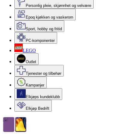
Personlig pleie, skjønnhet og velvære
Epoq kjøkken og vaskerom
Sport, hobby og fritid
PC-komponenter
LEGO
Outlet
Tjenester og tilbehør
Kampanjer
Elkjøps kundeklubb
Elkjøp Bedrift