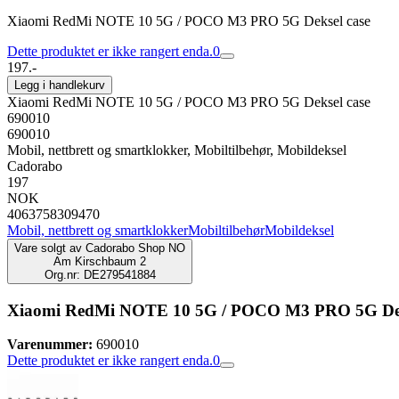
Xiaomi RedMi NOTE 10 5G / POCO M3 PRO 5G Deksel case
Dette produktet er ikke rangert enda.
0
197.-
Legg i handlekurv
Xiaomi RedMi NOTE 10 5G / POCO M3 PRO 5G Deksel case
690010
690010
Mobil, nettbrett og smartklokker, Mobiltilbehør, Mobildeksel
Cadorabo
197
NOK
4063758309470
Mobil, nettbrett og smartklokker
Mobiltilbehør
Mobildeksel
Vare solgt av
Cadorabo Shop NO
Am Kirschbaum 2
Org.nr: DE279541884
Xiaomi RedMi NOTE 10 5G / POCO M3 PRO 5G Dek
Varenummer:
690010
Dette produktet er ikke rangert enda.
0