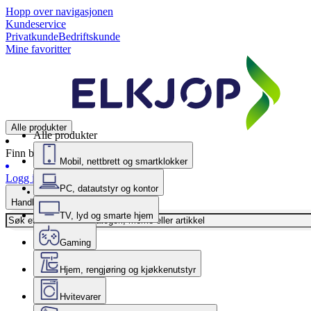
Hopp over navigasjonen
Kundeservice
Privatkunde
Bedriftskunde
Mine favoritter
Alle produkter
Alle produkter
Finn butikk
Mobil, nettbrett og smartklokker
Logg inn
PC, datautstyr og kontor
Handlekurv
TV, lyd og smarte hjem
Gaming
Hjem, rengjøring og kjøkkenutstyr
Hvitevarer