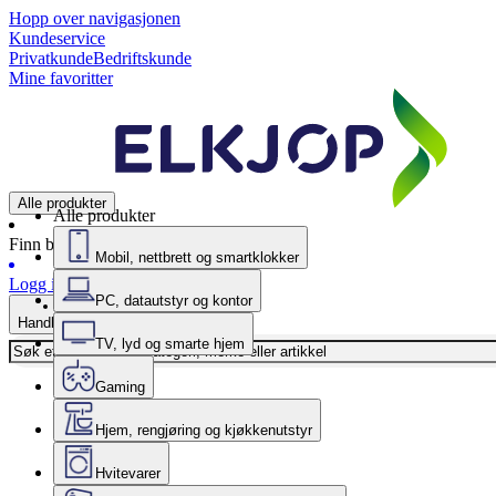
Hopp over navigasjonen
Kundeservice
Privatkunde
Bedriftskunde
Mine favoritter
Alle produkter
Alle produkter
Finn butikk
Mobil, nettbrett og smartklokker
Logg inn
PC, datautstyr og kontor
Handlekurv
TV, lyd og smarte hjem
Gaming
Hjem, rengjøring og kjøkkenutstyr
Hvitevarer