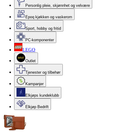
Personlig pleie, skjønnhet og velvære
Epoq kjøkken og vaskerom
Sport, hobby og fritid
PC-komponenter
LEGO
Outlet
Tjenester og tilbehør
Kampanjer
Elkjøps kundeklubb
Elkjøp Bedrift