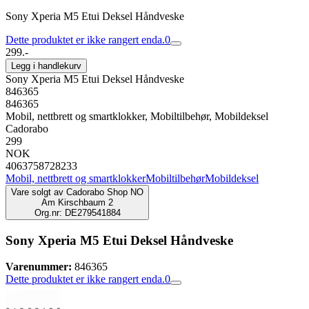
Sony Xperia M5 Etui Deksel Håndveske
Dette produktet er ikke rangert enda.
0
299.-
Legg i handlekurv
Sony Xperia M5 Etui Deksel Håndveske
846365
846365
Mobil, nettbrett og smartklokker, Mobiltilbehør, Mobildeksel
Cadorabo
299
NOK
4063758728233
Mobil, nettbrett og smartklokker
Mobiltilbehør
Mobildeksel
Vare solgt av
Cadorabo Shop NO
Am Kirschbaum 2
Org.nr: DE279541884
Sony Xperia M5 Etui Deksel Håndveske
Varenummer:
846365
Dette produktet er ikke rangert enda.
0