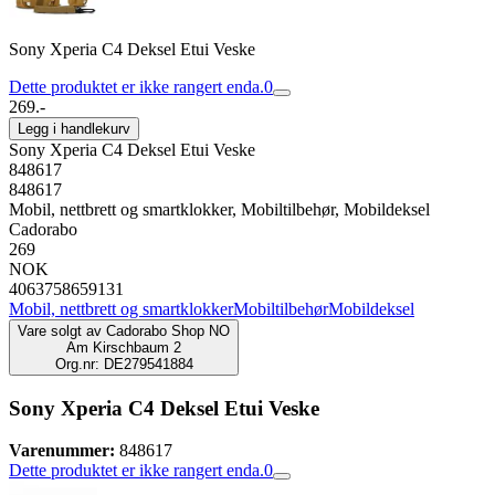
Sony Xperia C4 Deksel Etui Veske
Dette produktet er ikke rangert enda.
0
269.-
Legg i handlekurv
Sony Xperia C4 Deksel Etui Veske
848617
848617
Mobil, nettbrett og smartklokker, Mobiltilbehør, Mobildeksel
Cadorabo
269
NOK
4063758659131
Mobil, nettbrett og smartklokker
Mobiltilbehør
Mobildeksel
Vare solgt av
Cadorabo Shop NO
Am Kirschbaum 2
Org.nr: DE279541884
Sony Xperia C4 Deksel Etui Veske
Varenummer:
848617
Dette produktet er ikke rangert enda.
0