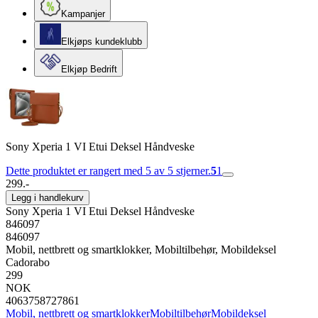
Kampanjer
Elkjøps kundeklubb
Elkjøp Bedrift
Sony Xperia 1 VI Etui Deksel Håndveske
Dette produktet er rangert med 5 av 5 stjerner.
5
1
299.-
Legg i handlekurv
Sony Xperia 1 VI Etui Deksel Håndveske
846097
846097
Mobil, nettbrett og smartklokker, Mobiltilbehør, Mobildeksel
Cadorabo
299
NOK
4063758727861
Mobil, nettbrett og smartklokker
Mobiltilbehør
Mobildeksel