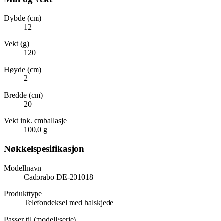
Dybde (cm)
12
Vekt (g)
120
Høyde (cm)
2
Bredde (cm)
20
Vekt ink. emballasje
100,0 g
Nøkkelspesifikasjon
Modellnavn
Cadorabo DE-201018
Produkttype
Telefondeksel med halskjede
Passer til (modell/serie)