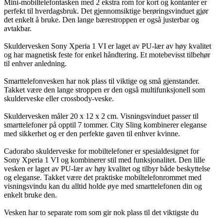
Mini-mobiltelefontasken med 2 ekstra rom for kort og kontanter er
perfekt til hverdagsbruk. Det gjennomsiktige berøringsvinduet gjør
det enkelt å bruke. Den lange bærestroppen er også justerbar og
avtakbar.
Skuldervesken Sony Xperia 1 VI er laget av PU-lær av høy kvalitet
og har magnetisk feste for enkel håndtering. Et motebevisst tilbehør
til enhver anledning.
Smarttelefonvesken har nok plass til viktige og små gjenstander.
Takket være den lange stroppen er den også multifunksjonell som
skulderveske eller crossbody-veske.
Skuldervesken måler 20 x 12 x 2 cm. Visningsvinduet passer til
smarttelefoner på opptil 7 tommer. City Sling kombinerer eleganse
med sikkerhet og er den perfekte gaven til enhver kvinne.
Cadorabo skulderveske for mobiltelefoner er spesialdesignet for
Sony Xperia 1 VI og kombinerer stil med funksjonalitet. Den lille
vesken er laget av PU-lær av høy kvalitet og tilbyr både beskyttelse
og eleganse. Takket være det praktiske mobiltelefonrommet med
visningsvindu kan du alltid holde øye med smarttelefonen din og
enkelt bruke den.
Vesken har to separate rom som gir nok plass til det viktigste du