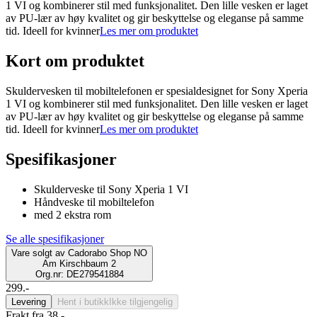
1 VI og kombinerer stil med funksjonalitet. Den lille vesken er laget
av PU-lær av høy kvalitet og gir beskyttelse og eleganse på samme
tid. Ideell for kvinner
Les mer om produktet
Kort om produktet
Skuldervesken til mobiltelefonen er spesialdesignet for Sony Xperia
1 VI og kombinerer stil med funksjonalitet. Den lille vesken er laget
av PU-lær av høy kvalitet og gir beskyttelse og eleganse på samme
tid. Ideell for kvinner
Les mer om produktet
Spesifikasjoner
Skulderveske til Sony Xperia 1 VI
Håndveske til mobiltelefon
med 2 ekstra rom
Se alle spesifikasjoner
Vare solgt av
Cadorabo Shop NO
Am Kirschbaum 2
Org.nr: DE279541884
299.-
Levering
Hent i butikk
Ikke tilgjengelig
Frakt fra 38,-