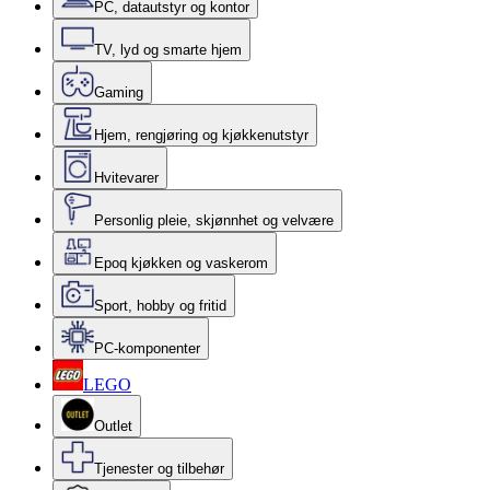
PC, datautstyr og kontor
TV, lyd og smarte hjem
Gaming
Hjem, rengjøring og kjøkkenutstyr
Hvitevarer
Personlig pleie, skjønnhet og velvære
Epoq kjøkken og vaskerom
Sport, hobby og fritid
PC-komponenter
LEGO
Outlet
Tjenester og tilbehør