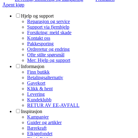
Åpent kjøp
Hjelp og support
Reparasjon og service
Support via fjernhjelp
Forsikring: meld skade
Kontakt oss
Pakkesporing
Ordreretur og endring
Ofte stilte spørsmål
Mer: Hjelp og support
Informasjon
Finn butikk
Betalingsalternativ
Gavekort
Klikk & hent
Levering
Kundeklubb
RETUR AV EE-AVFALL
Inspirasjon
Kampanjer
Guider og artikler
Bærekraft
Elkjøpfondet