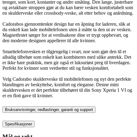
trenger, som kort, kontanter og andre småting. Den lange, justerbare
og avtakbare stroppen gjør at du kan bære vesken komfortabelt som
en skulderveske eller crossbody-veske, alt etter behov og anledning.
Cadorabos gjennomtenkte design har en åpning for laderen, slik at
du enkelt kan lade mobiltelefonen uten å måtte ta den ut av vesken.
Magnetfestet sørger for at verdisakene dine er trygt oppbevart, og
den moderne designen appellerer til alle kvinner.
Smarttelefonvesken er tilgjengelig i svart, noe som gjør den til et
allsidig tilbehør som enkelt kan kombineres med ulike antrekk. Det
er ikke bare praktisk, men gir også et luksuriøst preg til hverdagen.
Perfekt for kvinner som verdsetter stil og funksjonalitet.
Velg Cadorabo skulderveske til mobiltelefonen og nyt den perfekte
blandingen av beskyttelse, komfort og eleganse. Denne mini
skuldervesken er det perfekte tilbehøret til din Sony Xperia 1 VI og
er en flott gave til kvinner.
Bruksanvisninger, nedlastinger, garanti og support
Spesifikasjoner
Mål og vekt