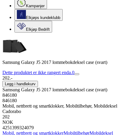
Kampanjer
Elkjøps kundeklubb
Elkjøp Bedrift
Samsung Galaxy J5 2017 lommebokdeksel case (svart)
Dette produktet er ikke rangert enda.
0
202.-
Legg i handlekurv
Samsung Galaxy J5 2017 lommebokdeksel case (svart)
846180
846180
Mobil, nettbrett og smartklokker, Mobiltilbehør, Mobildeksel
Cadorabo
202
NOK
4251399324079
Mobil, nettbrett og smartklokker
Mobiltilbehør
Mobildeksel