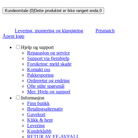
Kundeomtale (0)
Dette produktet er ikke rangert enda.
0
Levering, montering og klargjøring
Prismatch
Åpent kjøp
Hjelp og support
Reparasjon og service
Support via fjernhjelp
Forsikring: meld skade
Kontakt oss
Pakkesporing
Ordreretur og endring
Ofte stilte spørsmål
Mer: Hjelp og support
Informasjon
Finn butikk
Betalingsalternativ
Gavekort
Klikk & hent
Levering
Kundeklubb
RETUR AV EE-AVFALL