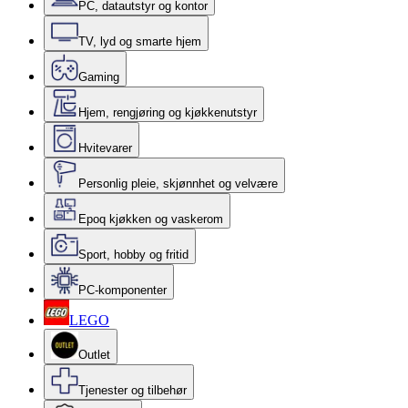
PC, datautstyr og kontor
TV, lyd og smarte hjem
Gaming
Hjem, rengjøring og kjøkkenutstyr
Hvitevarer
Personlig pleie, skjønnhet og velvære
Epoq kjøkken og vaskerom
Sport, hobby og fritid
PC-komponenter
LEGO
Outlet
Tjenester og tilbehør