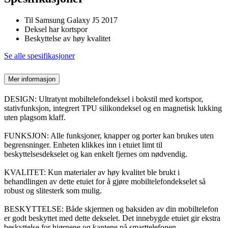
Til Samsung Galaxy J5 2017
Deksel har kortspor
Beskyttelse av høy kvalitet
Se alle spesifikasjoner
Mer informasjon
DESIGN: Ultratynt mobiltelefondeksel i bokstil med kortspor,
stativfunksjon, integrert TPU silikondeksel og en magnetisk lukking
uten plagsom klaff.
FUNKSJON: Alle funksjoner, knapper og porter kan brukes uten
begrensninger. Enheten klikkes inn i etuiet limt til
beskyttelsesdekselet og kan enkelt fjernes om nødvendig.
KVALITET: Kun materialer av høy kvalitet ble brukt i
behandlingen av dette etuiet for å gjøre mobiltelefondekselet så
robust og slitesterk som mulig.
BESKYTTELSE: Både skjermen og baksiden av din mobiltelefon
er godt beskyttet med dette dekselet. Det innebygde etuiet gir ekstra
beskyttelse for hjørnene og kantene på smarttelefonen.