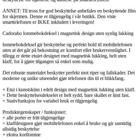
ANNET: Til tross for god beskyttelse anbefales en beskyttende film
for skjermen. Denne er tilgjengelig i vår butikk. Den viste
smarttelefonen er IKKE inkludert i leveringen!
Cadorabo lommebokdeksel i magnetisk design uten synlig lukking
lommebokdeksel gir beskyttelse og perfekt hold til mobiltelefonen
uten at det går på bekostning av komfort eller brukervennlighet. I
tillegg er dette etuiet designet med magnetisk lukking, helt uten
klaff, for å gjøre tilgangen så enkel som mulig.
Det robuste materialet beskytter perfekt mot riper og fallskader. Det
moderne og unike utseendet gjør telefonen din til et blikkfang.
+ Etui i kunstskinn i edelt design med magnetisk lukking uten klaff.
+ Dette beskyttelsesdekselet er helt sydd, bare skallet er limt fast.
+ Stativfunksjon for variabel bruk er tilgjengelig
Produktegenskaper / funksjoner:
+ alle porter er fritt tilgjengelige
+ klaffdesignen gjør mobiltelefonen enkel å bruke og gir samtidig
allsidig beskyttelse
+ ekstra kortlomme