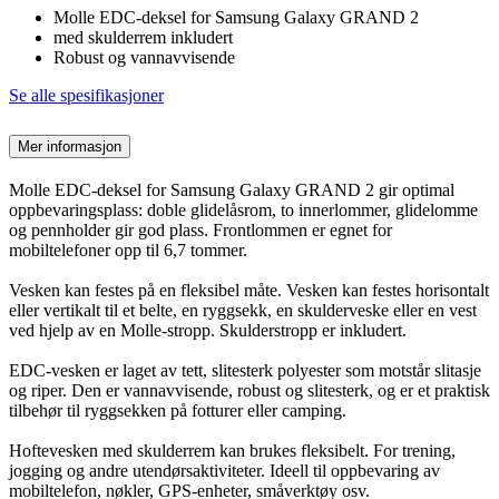
Molle EDC-deksel for Samsung Galaxy GRAND 2
med skulderrem inkludert
Robust og vannavvisende
Se alle spesifikasjoner
Mer informasjon
Molle EDC-deksel for Samsung Galaxy GRAND 2 gir optimal
oppbevaringsplass: doble glidelåsrom, to innerlommer, glidelomme
og pennholder gir god plass. Frontlommen er egnet for
mobiltelefoner opp til 6,7 tommer.
Vesken kan festes på en fleksibel måte. Vesken kan festes horisontalt
eller vertikalt til et belte, en ryggsekk, en skulderveske eller en vest
ved hjelp av en Molle-stropp. Skulderstropp er inkludert.
EDC-vesken er laget av tett, slitesterk polyester som motstår slitasje
og riper. Den er vannavvisende, robust og slitesterk, og er et praktisk
tilbehør til ryggsekken på fotturer eller camping.
Hoftevesken med skulderrem kan brukes fleksibelt. For trening,
jogging og andre utendørsaktiviteter. Ideell til oppbevaring av
mobiltelefon, nøkler, GPS-enheter, småverktøy osv.