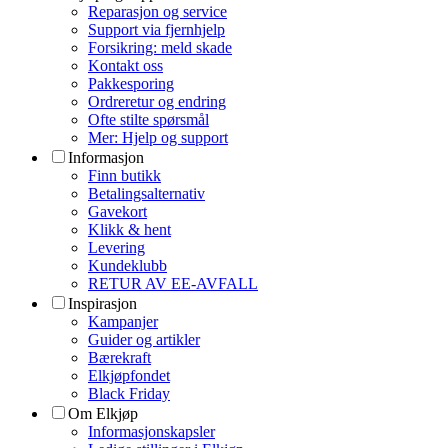
Reparasjon og service
Support via fjernhjelp
Forsikring: meld skade
Kontakt oss
Pakkesporing
Ordreretur og endring
Ofte stilte spørsmål
Mer: Hjelp og support
Informasjon
Finn butikk
Betalingsalternativ
Gavekort
Klikk & hent
Levering
Kundeklubb
RETUR AV EE-AVFALL
Inspirasjon
Kampanjer
Guider og artikler
Bærekraft
Elkjøpfondet
Black Friday
Om Elkjøp
Informasjonskapsler