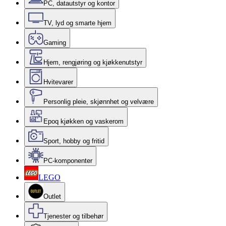
PC, datautstyr og kontor
TV, lyd og smarte hjem
Gaming
Hjem, rengjøring og kjøkkenutstyr
Hvitevarer
Personlig pleie, skjønnhet og velvære
Epoq kjøkken og vaskerom
Sport, hobby og fritid
PC-komponenter
LEGO
Outlet
Tjenester og tilbehør