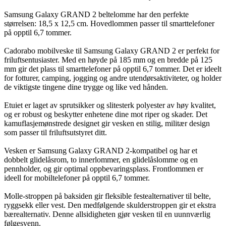
Samsung Galaxy GRAND 2 beltelomme har den perfekte
størrelsen: 18,5 x 12,5 cm. Hovedlommen passer til smarttelefoner
på opptil 6,7 tommer.
Cadorabo mobilveske til Samsung Galaxy GRAND 2 er perfekt for
friluftsentusiaster. Med en høyde på 185 mm og en bredde på 125
mm gir det plass til smarttelefoner på opptil 6,7 tommer. Det er ideelt
for fotturer, camping, jogging og andre utendørsaktiviteter, og holder
de viktigste tingene dine trygge og like ved hånden.
Etuiet er laget av sprutsikker og slitesterk polyester av høy kvalitet,
og er robust og beskytter enhetene dine mot riper og skader. Det
kamuflasjemønstrede designet gir vesken en stilig, militær design
som passer til friluftsutstyret ditt.
Vesken er Samsung Galaxy GRAND 2-kompatibel og har et
dobbelt glidelåsrom, to innerlommer, en glidelåslomme og en
pennholder, og gir optimal oppbevaringsplass. Frontlommen er
ideell for mobiltelefoner på opptil 6,7 tommer.
Molle-stroppen på baksiden gir fleksible festealternativer til belte,
ryggsekk eller vest. Den medfølgende skulderstroppen gir et ekstra
bærealternativ. Denne allsidigheten gjør vesken til en uunnværlig
følgesvenn.