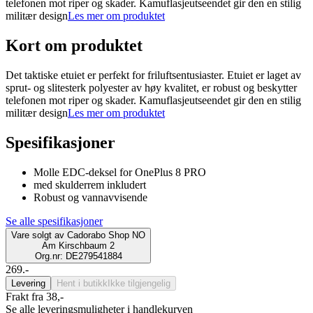
telefonen mot riper og skader. Kamuflasjeutseendet gir den en stilig
militær design
Les mer om produktet
Kort om produktet
Det taktiske etuiet er perfekt for friluftsentusiaster. Etuiet er laget av
sprut- og slitesterk polyester av høy kvalitet, er robust og beskytter
telefonen mot riper og skader. Kamuflasjeutseendet gir den en stilig
militær design
Les mer om produktet
Spesifikasjoner
Molle EDC-deksel for OnePlus 8 PRO
med skulderrem inkludert
Robust og vannavvisende
Se alle spesifikasjoner
Vare solgt av
Cadorabo Shop NO
Am Kirschbaum 2
Org.nr: DE279541884
269.-
Levering
Hent i butikk
Ikke tilgjengelig
Frakt fra 38,-
Se alle leveringsmuligheter i handlekurven