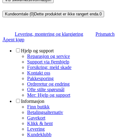
Kundeomtale (0)
Dette produktet er ikke rangert enda.
0
Levering, montering og klargjøring
Prismatch
Åpent kjøp
Hjelp og support
Reparasjon og service
Support via fjernhjelp
Forsikring: meld skade
Kontakt oss
Pakkesporing
Ordreretur og endring
Ofte stilte spørsmål
Mer: Hjelp og support
Informasjon
Finn butikk
Betalingsalternativ
Gavekort
Klikk & hent
Levering
Kundeklubb