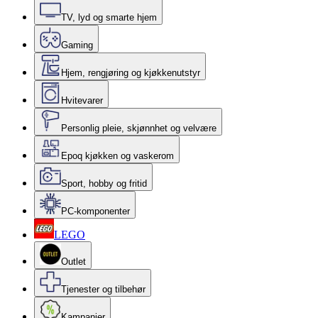
TV, lyd og smarte hjem
Gaming
Hjem, rengjøring og kjøkkenutstyr
Hvitevarer
Personlig pleie, skjønnhet og velvære
Epoq kjøkken og vaskerom
Sport, hobby og fritid
PC-komponenter
LEGO
Outlet
Tjenester og tilbehør
Kampanjer