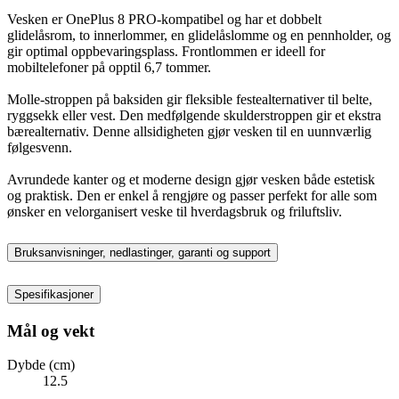
Vesken er OnePlus 8 PRO-kompatibel og har et dobbelt
glidelåsrom, to innerlommer, en glidelåslomme og en pennholder, og
gir optimal oppbevaringsplass. Frontlommen er ideell for
mobiltelefoner på opptil 6,7 tommer.
Molle-stroppen på baksiden gir fleksible festealternativer til belte,
ryggsekk eller vest. Den medfølgende skulderstroppen gir et ekstra
bærealternativ. Denne allsidigheten gjør vesken til en uunnværlig
følgesvenn.
Avrundede kanter og et moderne design gjør vesken både estetisk
og praktisk. Den er enkel å rengjøre og passer perfekt for alle som
ønsker en velorganisert veske til hverdagsbruk og friluftsliv.
Bruksanvisninger, nedlastinger, garanti og support
Spesifikasjoner
Mål og vekt
Dybde (cm)
12.5