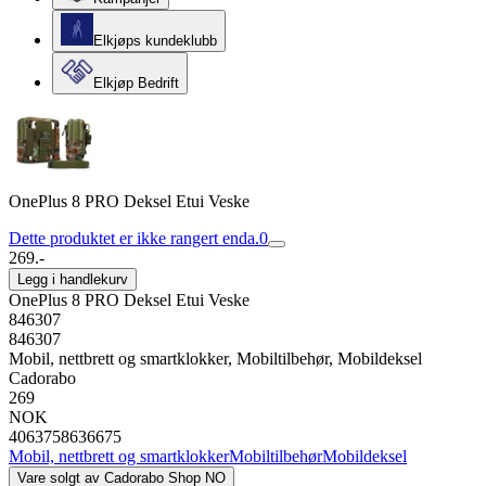
Elkjøps kundeklubb
Elkjøp Bedrift
OnePlus 8 PRO Deksel Etui Veske
Dette produktet er ikke rangert enda.
0
269.-
Legg i handlekurv
OnePlus 8 PRO Deksel Etui Veske
846307
846307
Mobil, nettbrett og smartklokker, Mobiltilbehør, Mobildeksel
Cadorabo
269
NOK
4063758636675
Mobil, nettbrett og smartklokker
Mobiltilbehør
Mobildeksel
Vare solgt av
Cadorabo Shop NO