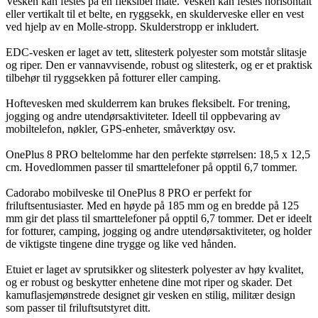
Vesken kan festes på en fleksibel måte. Vesken kan festes horisontalt
eller vertikalt til et belte, en ryggsekk, en skulderveske eller en vest
ved hjelp av en Molle-stropp. Skulderstropp er inkludert.
EDC-vesken er laget av tett, slitesterk polyester som motstår slitasje
og riper. Den er vannavvisende, robust og slitesterk, og er et praktisk
tilbehør til ryggsekken på fotturer eller camping.
Hoftevesken med skulderrem kan brukes fleksibelt. For trening,
jogging og andre utendørsaktiviteter. Ideell til oppbevaring av
mobiltelefon, nøkler, GPS-enheter, småverktøy osv.
OnePlus 8 PRO beltelomme har den perfekte størrelsen: 18,5 x 12,5
cm. Hovedlommen passer til smarttelefoner på opptil 6,7 tommer.
Cadorabo mobilveske til OnePlus 8 PRO er perfekt for
friluftsentusiaster. Med en høyde på 185 mm og en bredde på 125
mm gir det plass til smarttelefoner på opptil 6,7 tommer. Det er ideelt
for fotturer, camping, jogging og andre utendørsaktiviteter, og holder
de viktigste tingene dine trygge og like ved hånden.
Etuiet er laget av sprutsikker og slitesterk polyester av høy kvalitet,
og er robust og beskytter enhetene dine mot riper og skader. Det
kamuflasjemønstrede designet gir vesken en stilig, militær design
som passer til friluftsutstyret ditt.