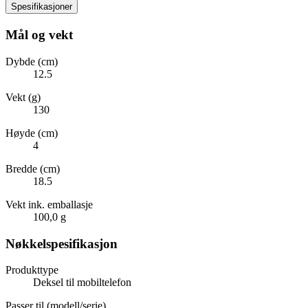
Spesifikasjoner
Mål og vekt
Dybde (cm)
12.5
Vekt (g)
130
Høyde (cm)
4
Bredde (cm)
18.5
Vekt ink. emballasje
100,0 g
Nøkkelspesifikasjon
Produkttype
Deksel til mobiltelefon
Passer til (modell/serie)