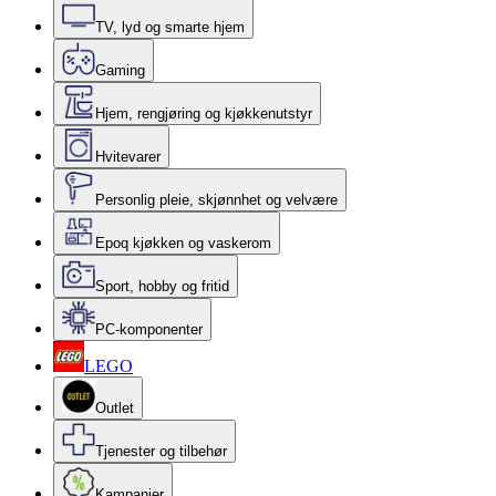
TV, lyd og smarte hjem
Gaming
Hjem, rengjøring og kjøkkenutstyr
Hvitevarer
Personlig pleie, skjønnhet og velvære
Epoq kjøkken og vaskerom
Sport, hobby og fritid
PC-komponenter
LEGO
Outlet
Tjenester og tilbehør
Kampanjer