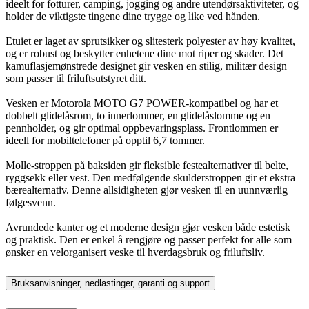
ideelt for fotturer, camping, jogging og andre utendørsaktiviteter, og
holder de viktigste tingene dine trygge og like ved hånden.
Etuiet er laget av sprutsikker og slitesterk polyester av høy kvalitet,
og er robust og beskytter enhetene dine mot riper og skader. Det
kamuflasjemønstrede designet gir vesken en stilig, militær design
som passer til friluftsutstyret ditt.
Vesken er Motorola MOTO G7 POWER-kompatibel og har et
dobbelt glidelåsrom, to innerlommer, en glidelåslomme og en
pennholder, og gir optimal oppbevaringsplass. Frontlommen er
ideell for mobiltelefoner på opptil 6,7 tommer.
Molle-stroppen på baksiden gir fleksible festealternativer til belte,
ryggsekk eller vest. Den medfølgende skulderstroppen gir et ekstra
bærealternativ. Denne allsidigheten gjør vesken til en uunnværlig
følgesvenn.
Avrundede kanter og et moderne design gjør vesken både estetisk
og praktisk. Den er enkel å rengjøre og passer perfekt for alle som
ønsker en velorganisert veske til hverdagsbruk og friluftsliv.
Bruksanvisninger, nedlastinger, garanti og support