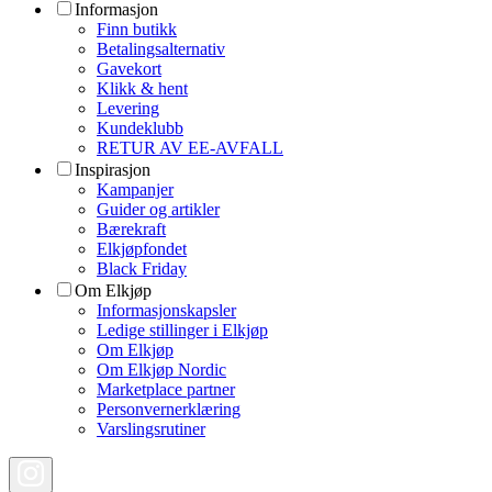
Informasjon
Finn butikk
Betalingsalternativ
Gavekort
Klikk & hent
Levering
Kundeklubb
RETUR AV EE-AVFALL
Inspirasjon
Kampanjer
Guider og artikler
Bærekraft
Elkjøpfondet
Black Friday
Om Elkjøp
Informasjonskapsler
Ledige stillinger i Elkjøp
Om Elkjøp
Om Elkjøp Nordic
Marketplace partner
Personvernerklæring
Varslingsrutiner