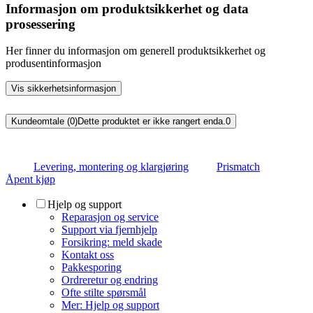
Informasjon om produktsikkerhet og data
prosessering
Her finner du informasjon om generell produktsikkerhet og
produsentinformasjon
Vis sikkerhetsinformasjon
Kundeomtale (0)
Dette produktet er ikke rangert enda.
0
Levering, montering og klargjøring
Prismatch
Åpent kjøp
Hjelp og support
Reparasjon og service
Support via fjernhjelp
Forsikring: meld skade
Kontakt oss
Pakkesporing
Ordreretur og endring
Ofte stilte spørsmål
Mer: Hjelp og support