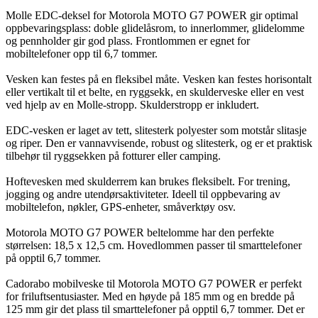
Molle EDC-deksel for Motorola MOTO G7 POWER gir optimal
oppbevaringsplass: doble glidelåsrom, to innerlommer, glidelomme
og pennholder gir god plass. Frontlommen er egnet for
mobiltelefoner opp til 6,7 tommer.
Vesken kan festes på en fleksibel måte. Vesken kan festes horisontalt
eller vertikalt til et belte, en ryggsekk, en skulderveske eller en vest
ved hjelp av en Molle-stropp. Skulderstropp er inkludert.
EDC-vesken er laget av tett, slitesterk polyester som motstår slitasje
og riper. Den er vannavvisende, robust og slitesterk, og er et praktisk
tilbehør til ryggsekken på fotturer eller camping.
Hoftevesken med skulderrem kan brukes fleksibelt. For trening,
jogging og andre utendørsaktiviteter. Ideell til oppbevaring av
mobiltelefon, nøkler, GPS-enheter, småverktøy osv.
Motorola MOTO G7 POWER beltelomme har den perfekte
størrelsen: 18,5 x 12,5 cm. Hovedlommen passer til smarttelefoner
på opptil 6,7 tommer.
Cadorabo mobilveske til Motorola MOTO G7 POWER er perfekt
for friluftsentusiaster. Med en høyde på 185 mm og en bredde på
125 mm gir det plass til smarttelefoner på opptil 6,7 tommer. Det er